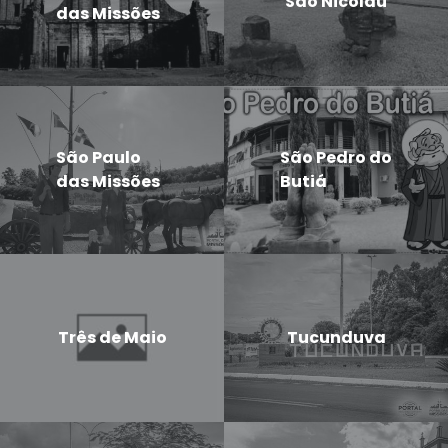
São Nicolau
das Missões
São Paulo
São Pedro do
das Missões
Butiá
Três de Maio
Tucunduva