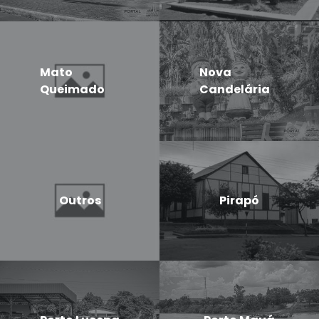
Mato
Nova
Queimado
Candelária
Outros
Pirapó