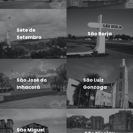
Sete de
São Borja
Setembro
São José do
São Luiz
Inhacorá
Gonzaga
São Miguel