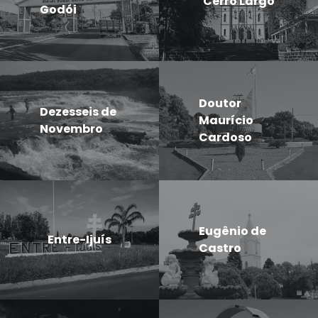
Cerro Largo
Godói
Doutor
Dezesseis de
Maurício
Novembro
Cardoso
Eugênio de
Entre-Ijuís
Castro