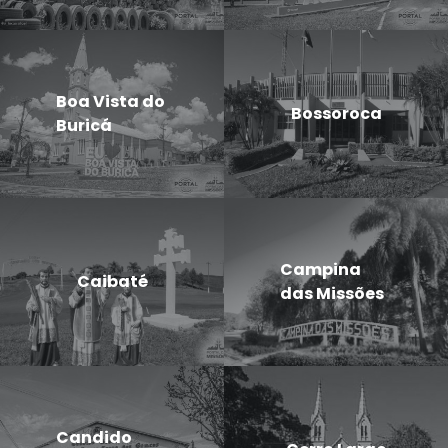
Boa Vista do
Bossoroca
Buricá
Campina
Caibaté
das Missões
Candido