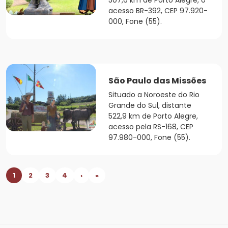
507,6 km de Porto Alegre, o
acesso BR-392, CEP 97.920-
000, Fone (55).
São Paulo das Missões
Situado a Noroeste do Rio
Grande do Sul, distante
522,9 km de Porto Alegre,
acesso pela RS-168, CEP
97.980-000, Fone (55).
1
2
3
4
›
»