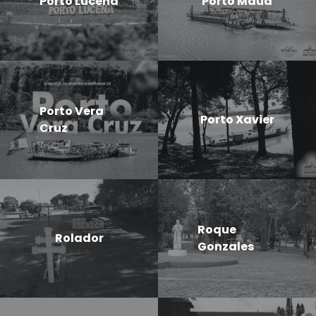
Porto Lucena
Porto Mauá
Porto Vera
Porto Xavier
Cruz
Roque
Rolador
Gonzales