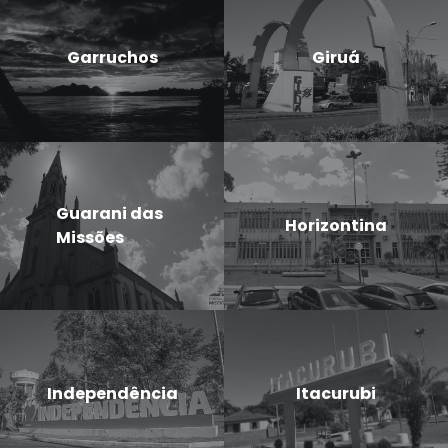
Garruchos
Giruá
Guarani das
Horizontina
Missões
Independência
Itacurubi