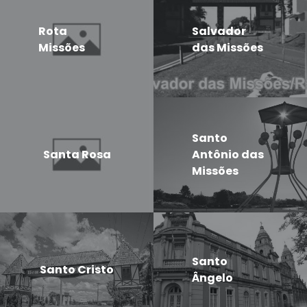
Rota
Salvador
Missões
das Missões
Santo
Santa Rosa
Antônio das
Missões
Santo
Santo Cristo
Ângelo