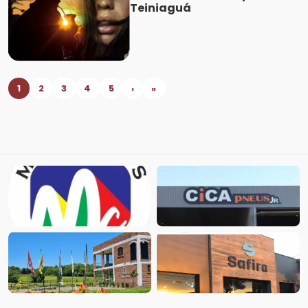
Teiniaguá
1
2
3
4
5
›
»