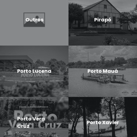
Outros
Pirapó
Porto Lucena
Porto Mauá
Porto Vera
Porto Xavier
Cruz