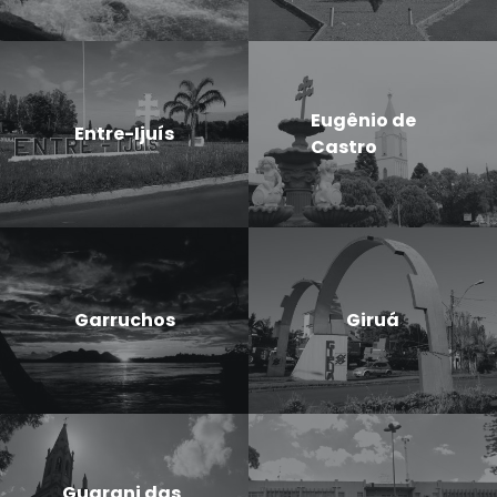
Eugênio de
Entre-Ijuís
Castro
Garruchos
Giruá
Guarani das