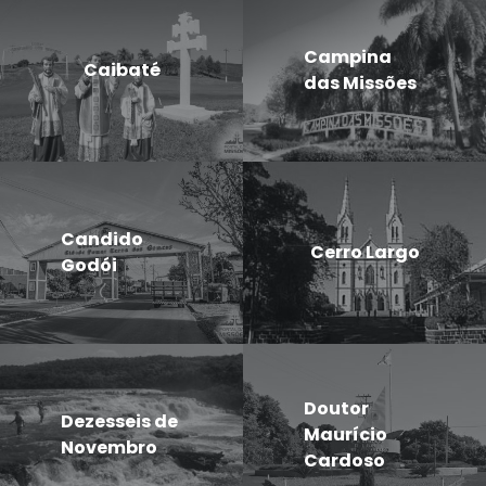
Campina
Caibaté
das Missões
Candido
Cerro Largo
Godói
Doutor
Dezesseis de
Maurício
Novembro
Cardoso