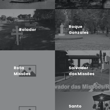
Roque
Rolador
Gonzales
Rota
Salvador
Missões
das Missões
Santo