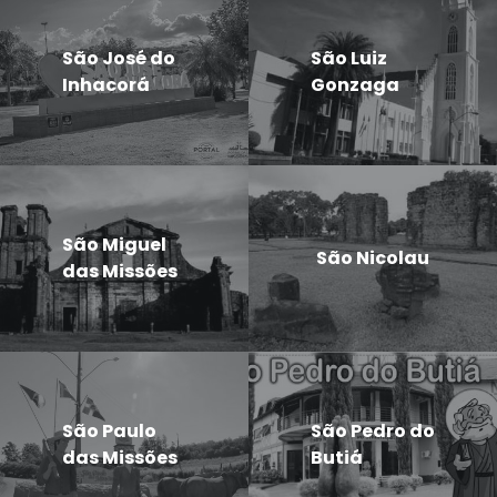
São José do
São Luiz
Inhacorá
Gonzaga
São Miguel
São Nicolau
das Missões
São Paulo
São Pedro do
das Missões
Butiá