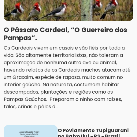
O Pássaro Cardeal, “O Guerreiro dos
Pampas”.
Os Cardeais vivem em casais e são fiéis por toda a
vida. São altamente territorialistas, não toleram a
aproximação de nenhuma outra ave ou animal,
havendo relatos de os Cardeais machos atacam até
um Graxaim, espécie de raposa, muito comum no
interior gaúcho. Na natureza, costumam habitar
descampados, plantações e regiões como os
Pampas Gaúchos. Preparam o ninho com raízes,
talos, crinas e pêlos d...
O Poviamento Tupiguarani
no Baixo Ijuí - RS - Brasil