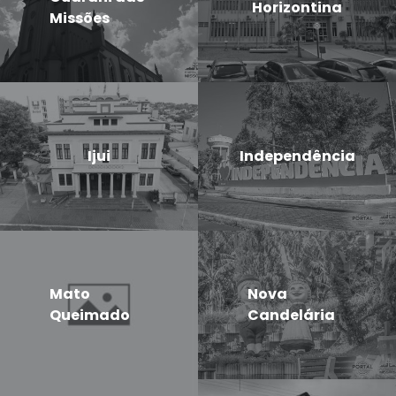
Horizontina
Missões
Ijui
Independência
Mato
Nova
Queimado
Candelária