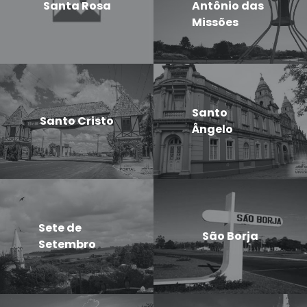
Santa Rosa
Antônio das
Missões
Santo
Santo Cristo
Ângelo
Sete de
São Borja
Setembro