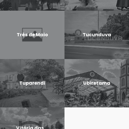
Três de Maio
Tucunduva
Tuparendi
Ubiretama
Vitória das