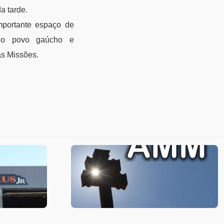
a tarde.
mportante espaço de
l do povo gaúcho e
as Missões.