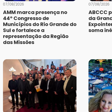
07/08/2026
07/08/2026
AMM marca presença no
ABCCC p
44º Congresso de
da Grand
Municípios do Rio Grande do
Expointe
Sul e fortalece a
soma iné
representação da Região
das Missões