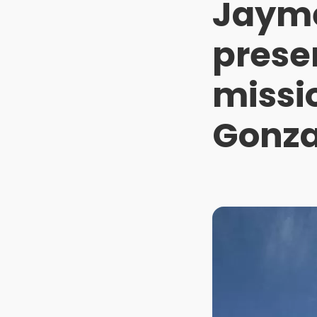
Jayme
prese
missi
Gonz