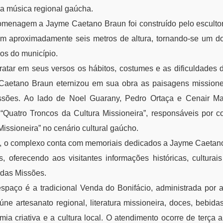
a música regional gaúcha.
enagem a Jayme Caetano Braun foi construído pelo escultor 
m aproximadamente seis metros de altura, tornando-se um dos
dos do município.
ratar em seus versos os hábitos, costumes e as dificuldades 
Caetano Braun eternizou em sua obra as paisagens missionei
sões. Ao lado de Noel Guarany, Pedro Ortaça e Cenair Ma
Quatro Troncos da Cultura Missioneira”, responsáveis por 
Missioneira” no cenário cultural gaúcho.
 o complexo conta com memoriais dedicados a Jayme Caetano
, oferecendo aos visitantes informações históricas, culturais
 das Missões.
spaço é a tradicional Venda do Bonifácio, administrada por 
ne artesanato regional, literatura missioneira, doces, bebidas
ia criativa e a cultura local. O atendimento ocorre de terça