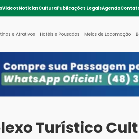
s
Vídeos
Notícias
Cultura
Publicações Legais
Agenda
Contat
tinos e Atrativos
Hotéis e Pousadas
Meios de Locomoção
B
exo Turístico Cult