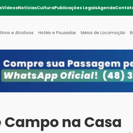
s
Vídeos
Notícias
Cultura
Publicações Legais
Agenda
Contat
tinos e Atrativos
Hotéis e Pousadas
Meios de Locomoção
B
e Campo na Casa