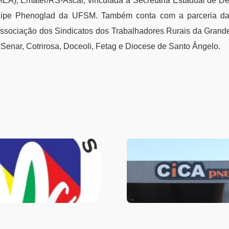
MEA), Emater/RS-Ascar, vinculada à Secretaria Estadual de D
ipe Phenoglad da UFSM. Também conta com a parceria da 
Associação dos Sindicatos dos Trabalhadores Rurais da Grand
 Senar, Cotrirosa, Doceoli, Fetag e Diocese de Santo Ângelo.