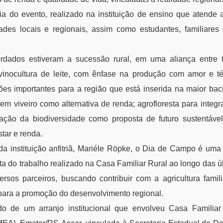
ia do evento, realizado na instituição de ensino que atende 
dades locais e regionais, assim como estudantes, familiares
rdados estiveram a sucessão rural, em uma aliança entre t
vinocultura de leite, com ênfase na produção com amor e té
es importantes para a região que está inserida na maior baci
m viveiro como alternativa de renda; agrofloresta para integ
ação da biodiversidade como proposta de futuro sustentável;
star e renda.
da instituição anfitriã, Mariéle Röpke, o Dia de Campo é uma
sta do trabalho realizado na Casa Familiar Rural ao longo das 
rsos parceiros, buscando contribuir com a agricultura fami
para a promoção do desenvolvimento regional.
do de um arranjo institucional que envolveu Casa Familiar