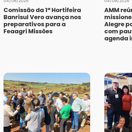
04/08/2026
04/08/2026
Comissão da 1ª Hortifeira
AMM reún
Banrisul Vero avança nos
missione
preparativos para a
Alegre p
Feaagri Missões
com paut
agenda i