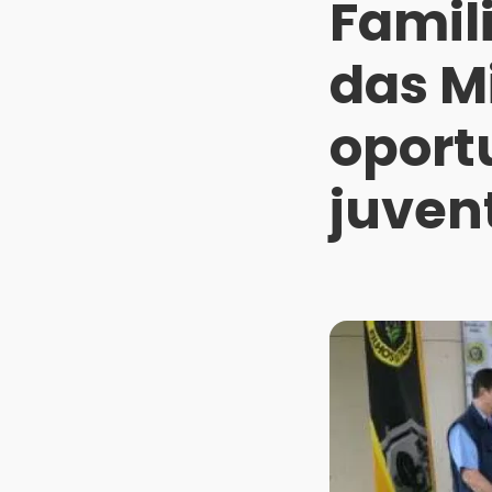
Famil
das M
oport
juven