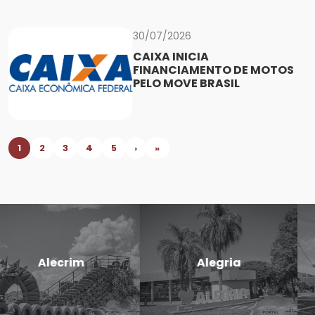
30/07/2026
CAIXA INICIA
FINANCIAMENTO DE MOTOS
PELO MOVE BRASIL
1
2
3
4
5
›
»
Candido
Cerro Largo
Godói