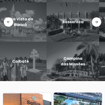
Doutor
Dezesseis de
Maurício
Novembro
Cardoso
Eugênio de
Entre-Ijuís
Castro