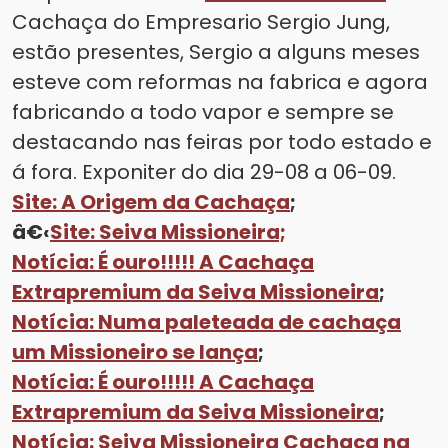
Cachaça do Empresario Sergio Jung,
estão presentes, Sergio a alguns meses
esteve com reformas na fabrica e agora
fabricando a todo vapor e sempre se
destacando nas feiras por todo estado e
á fora. Exponiter do dia 29-08 a 06-09.
Site: A Origem da Cachaça
;
â€‹
Site: Seiva Missioneira;
Notícia: É ouro!!!!! A Cachaça
Extrapremium da Seiva Missioneira
;
Notícia: Numa paleteada de cachaça
um Missioneiro se lança
;
Notícia: É ouro!!!!! A Cachaça
Extrapremium da Seiva Missioneira
;
Notícia: Seiva Missioneira Cachaça na