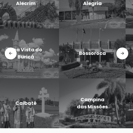
Cerro Largo
Godói
Doutor
Dezesseis de
Maurício
Novembro
Cardoso
Eugênio de
Entre-Ijuís
Castro