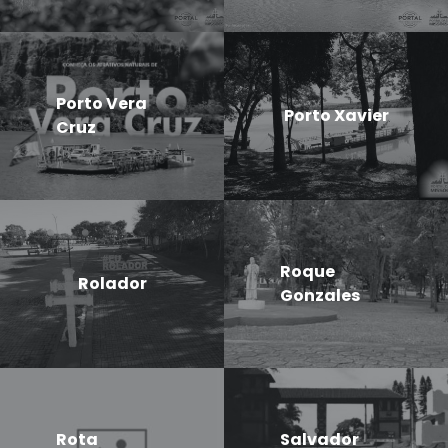
Porto Vera
Porto Xavier
Cruz
Roque
Rolador
Gonzales
Rota
Salvador