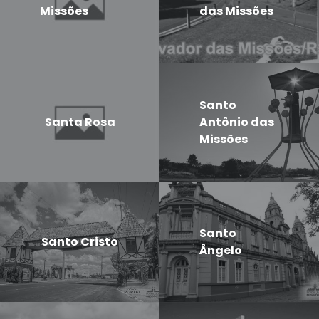
Missões
das Missões
Santo
Santa Rosa
Antônio das
Missões
Santo
Santo Cristo
Ângelo