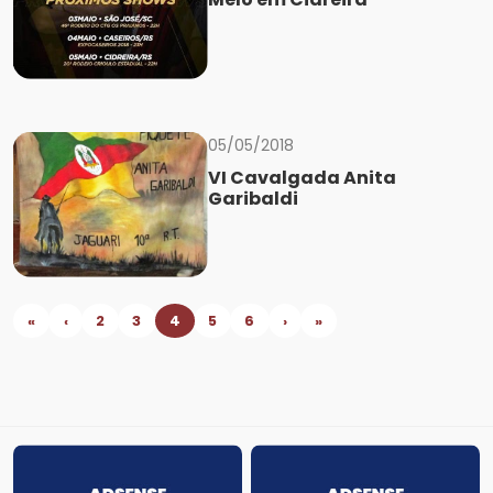
05/05/2018
VI Cavalgada Anita
Garibaldi
«
‹
2
3
4
5
6
›
»