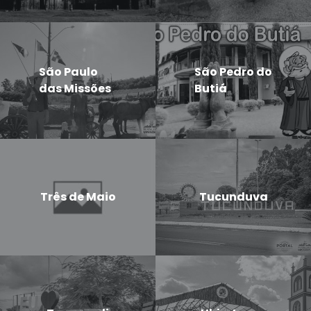
São Paulo
São Pedro do
das Missões
Butiá
Três de Maio
Tucunduva