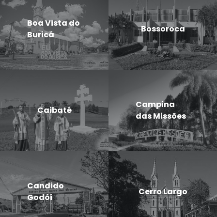
Boa Vista do
Bossoroca
Buricá
Campina
Caibaté
das Missões
Candido
Cerro Largo
Godói