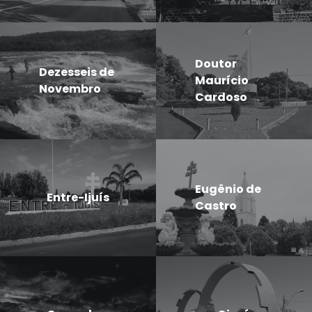
Doutor
Dezesseis de
Maurício
Novembro
Cardoso
Eugênio de
Entre-Ijuís
Castro