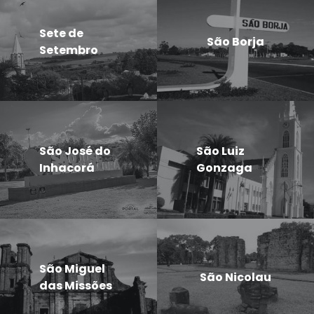
Sete de
São Borja
Setembro
São José do
São Luiz
Inhacorá
Gonzaga
São Miguel
São Nicolau
das Missões