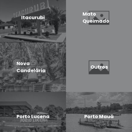
Mato
Itacurubi
Queimado
Nova
Outros
Candelária
Porto Lucena
Porto Mauá