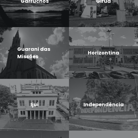
Garruchos
Giruá
Guarani das
Horizontina
Missões
Ijui
Independência