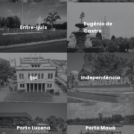
Eugênio de
Entre-Ijuís
Castro
Ijui
Independência
Porto Lucena
Porto Mauá