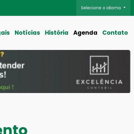
Selecione o idioma
gais
Notícias
História
Agenda
Contato
ento