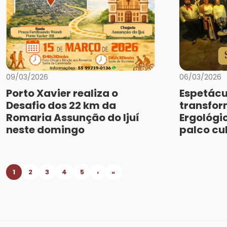
09/03/2026
06/03/2026
Porto Xavier realiza o
Espetácu
Desafio dos 22 km da
transfo
Romaria Assunção do Ijuí
Ergológi
neste domingo
palco cu
1
2
3
4
5
›
»