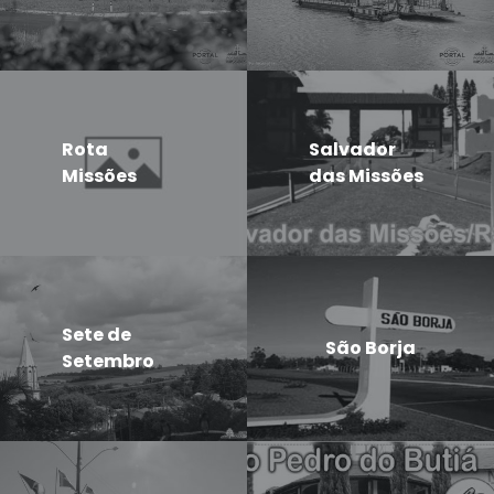
Rota
Salvador
Missões
das Missões
Sete de
São Borja
Setembro