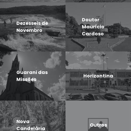
Doutor
Dezesseis de
Maurício
Novembro
Cardoso
Guarani das
Horizontina
Missões
Nova
Outros
Candelária