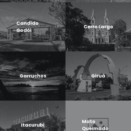
Candido
Cerro Largo
Godói
Garruchos
Giruá
Mato
Itacurubi
Queimado