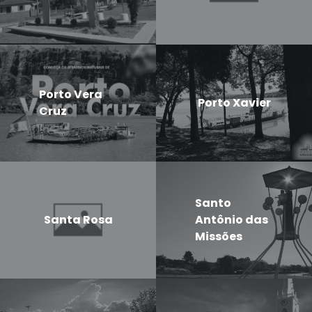
Porto Vera
Porto Xavier
Cruz
Santo
Santa Rosa
Antônio das
Missões