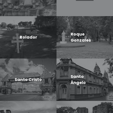
Roque
Rolador
Gonzales
Santo
Santo Cristo
Ângelo