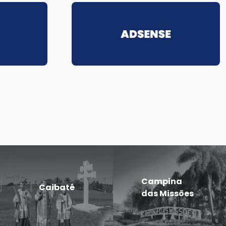
Campina
Caibaté
das Missões