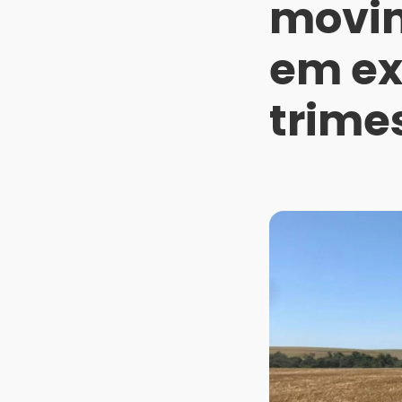
movim
em ex
trime