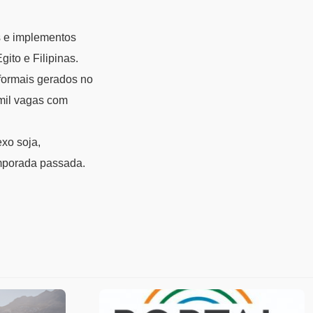
s e implementos
ito e Filipinas.
formais gerados no
 mil vagas com
xo soja,
emporada passada.