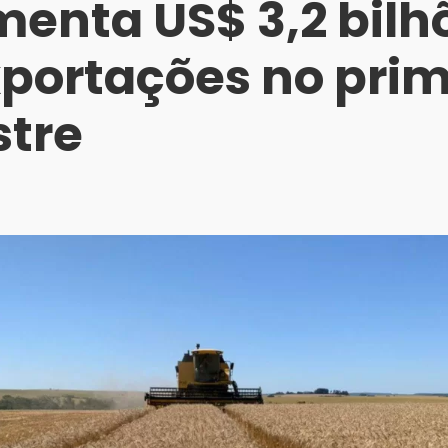
enta US$ 3,2 bilh
portações no prim
stre