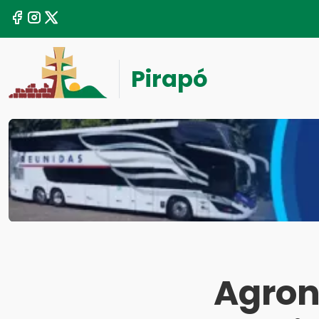
Pirapó
Agron