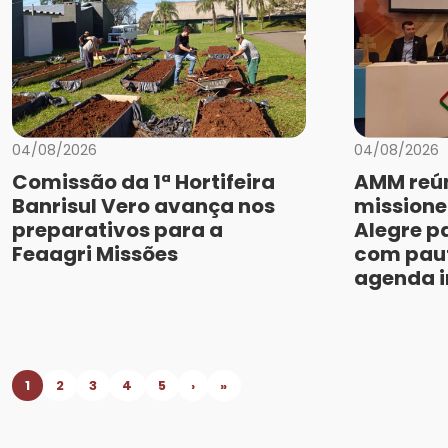
04/08/2026
04/08/2026
Comissão da 1ª Hortifeira
AMM reún
Banrisul Vero avança nos
missione
preparativos para a
Alegre p
Feaagri Missões
com paut
agenda i
1
2
3
4
5
›
»