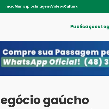
Início
Municípios
Imagens
Vídeos
Cultura
Publicações Le
egócio gaúcho