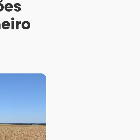
ões
eiro