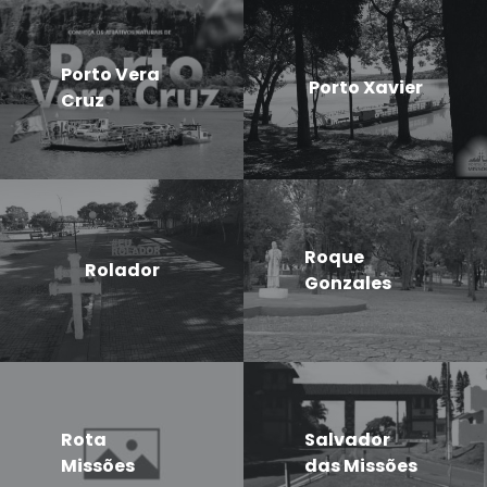
Porto Vera
Porto Xavier
Cruz
Roque
Rolador
Gonzales
Rota
Salvador
Missões
das Missões