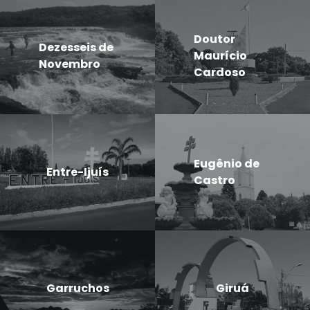
Doutor
Dezesseis de
Maurício
Novembro
Cardoso
Eugênio de
Entre-Ijuís
Castro
Garruchos
Giruá