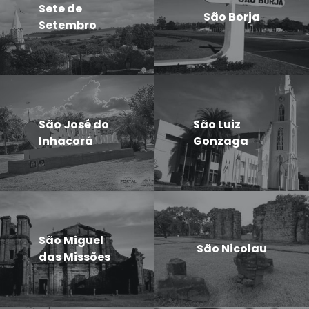
Sete de
São Borja
Setembro
São José do
São Luiz
Inhacorá
Gonzaga
São Miguel
São Nicolau
das Missões