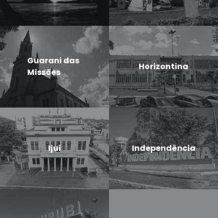
Guarani das
Horizontina
Missões
Ijui
Independência