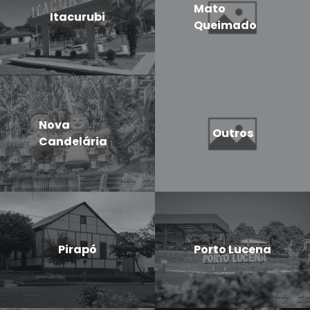
Mato
Itacurubi
Queimado
Nova
Outros
Candelária
Pirapó
Porto Lucena