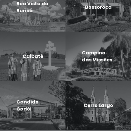
Boa Vista do
Bossoroca
Buricá
Campina
Caibaté
das Missões
Candido
Cerro Largo
Godói