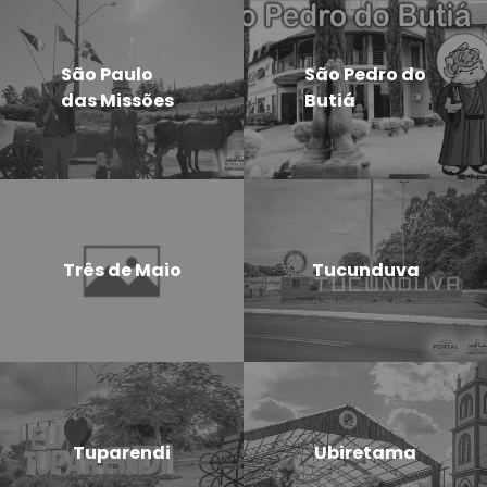
São Paulo
São Pedro do
das Missões
Butiá
Três de Maio
Tucunduva
Tuparendi
Ubiretama