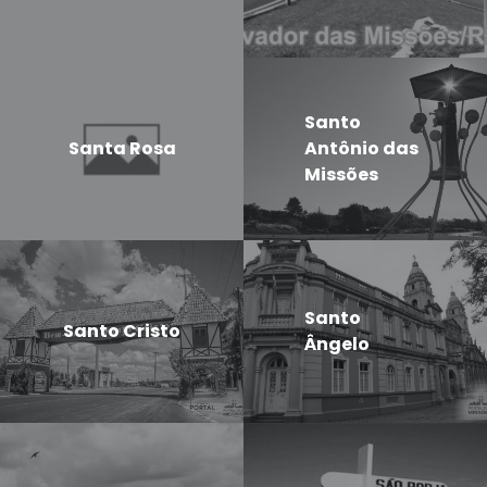
Santo
Santa Rosa
Antônio das
Missões
Santo
Santo Cristo
Ângelo