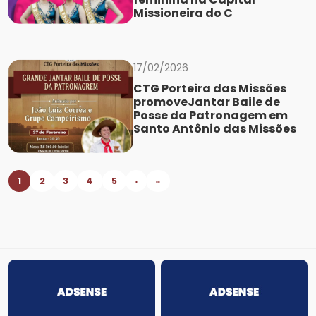
Missioneira do C
17/02/2026
CTG Porteira das Missões
promoveJantar Baile de
Posse da Patronagem em
Santo Antônio das Missões
1
2
3
4
5
›
»