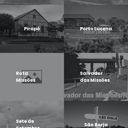
Pirapó
Porto Lucena
Rota
Salvador
Missões
das Missões
Sete de
São Borja