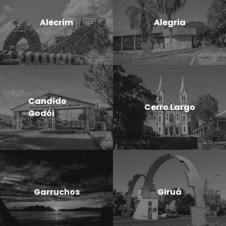
Alecrim
Alegria
Candido
Cerro Largo
Godói
Garruchos
Giruá