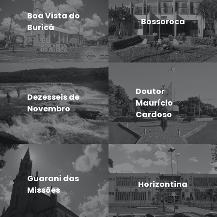
Boa Vista do
Bossoroca
Buricá
Doutor
Dezesseis de
Maurício
Novembro
Cardoso
Guarani das
Horizontina
Missões