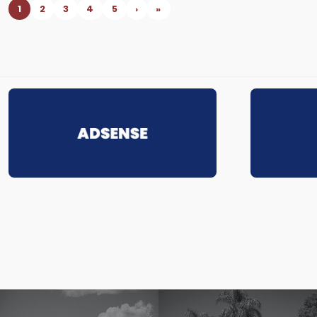
1
2
3
4
5
›
»