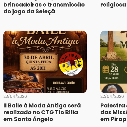
brincadeiras e transmissão
religios
do jogo da Seleçã
23/04/2026
22/04/2026
II Baile à Moda Antiga será
Palestra
realizado no CTG Tio Bilia
das Miss
em Santo Ângelo
em Pirap