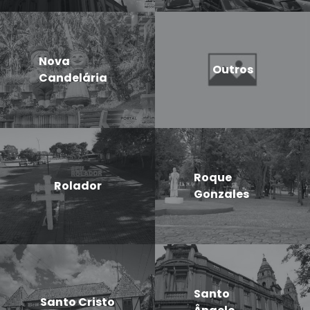
Nova
Outros
Candelária
Roque
Rolador
Gonzales
Santo
Santo Cristo