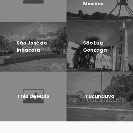
Missões
São José do
São Luiz
Inhacorá
Gonzaga
Três de Maio
Tucunduva