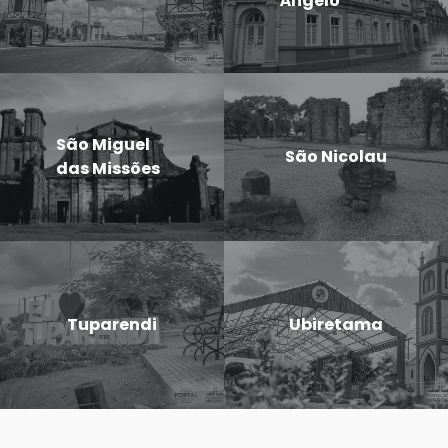
Ângelo
São Miguel
São Nicolau
das Missões
Tuparendi
Ubiretama