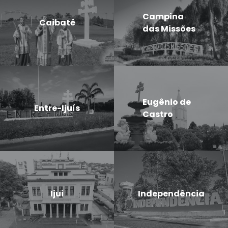
Campina
Caibaté
das Missões
Eugênio de
Entre-Ijuís
Castro
Ijui
Independência