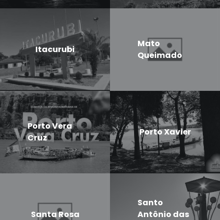
Mato
Itacurubi
Queimado
Porto Vera
Porto Xavier
Cruz
Santo
Santa Rosa
Antônio das