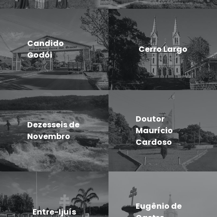
Candido
Cerro Largo
Godói
Doutor
Dezesseis de
Maurício
Novembro
Cardoso
Eugênio de
Entre-Ijuís