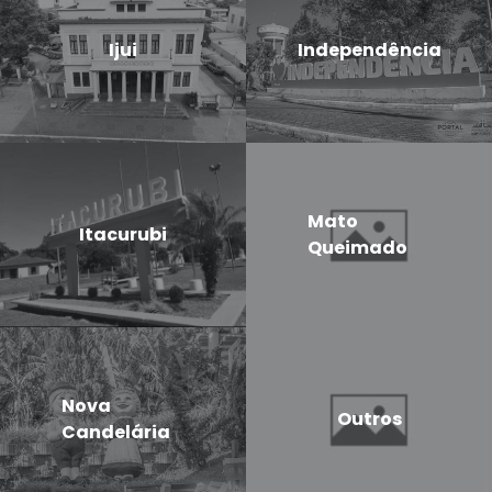
Ijui
Independência
Mato
Itacurubi
Queimado
Nova
Outros
Candelária