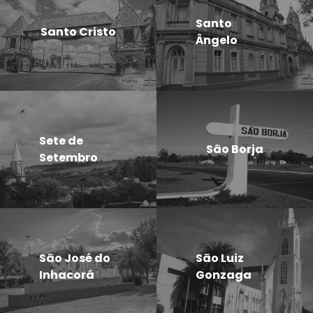
Santo
Santo Cristo
Ângelo
Sete de
São Borja
Setembro
São José do
São Luiz
Inhacorá
Gonzaga