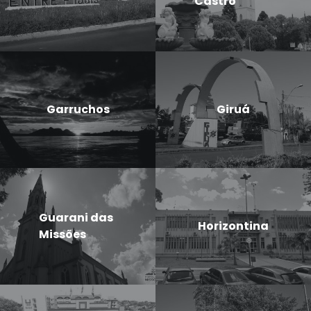
Castro
Garruchos
Giruá
Guarani das
Horizontina
Missões