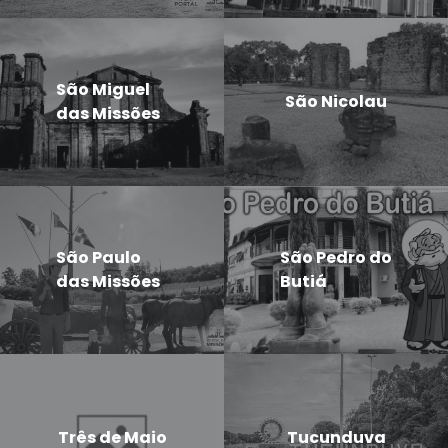
São Miguel
São Nicolau
das Missões
São Paulo
São Pedro do
das Missões
Butiá
Três de Maio
Tucunduva