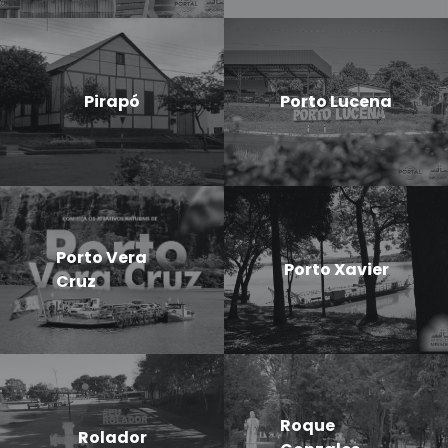
Pirapó
Porto Lucena
Porto Vera
Porto Xavier
Cruz
Roque
Rolador