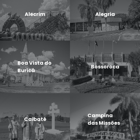
Alecrim
Alegria
Boa Vista do
Bossoroca
Buricá
Campina
Caibaté
das Missões