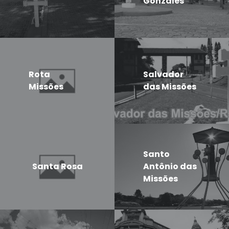
Gonzales
Rota
Salvador
Missões
das Missões
Santo
Santa Rosa
Antônio das
Missões