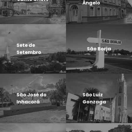
Ângelo
Sete de
São Borja
Setembro
São José do
São Luiz
Inhacorá
Gonzaga