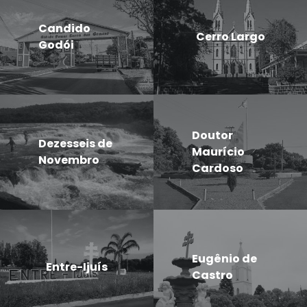
Candido
Cerro Largo
Godói
Doutor
Dezesseis de
Maurício
Novembro
Cardoso
Eugênio de
Entre-Ijuís
Castro