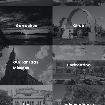
Garruchos
Giruá
Guarani das
Horizontina
Missões
Ijui
Independência