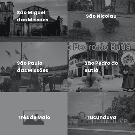
São Miguel
São Nicolau
das Missões
São Paulo
São Pedro do
das Missões
Butiá
Três de Maio
Tucunduva