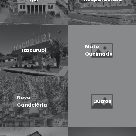
Mato
Itacurubi
Queimado
Nova
Outros
Candelária