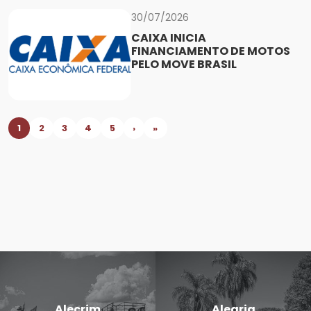
30/07/2026
CAIXA INICIA
FINANCIAMENTO DE MOTOS
PELO MOVE BRASIL
1
2
3
4
5
›
»
Alecrim
Alegria