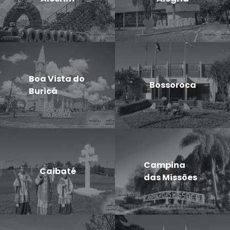
Boa Vista do
Bossoroca
Buricá
Campina
Caibaté
das Missões