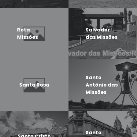
Rota
Salvador
Missões
das Missões
Santo
Santa Rosa
Antônio das
Missões
Santo
Santo Cristo