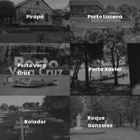
Pirapó
Porto Lucena
Porto Vera
Porto Xavier
Cruz
Roque
Rolador
Gonzales