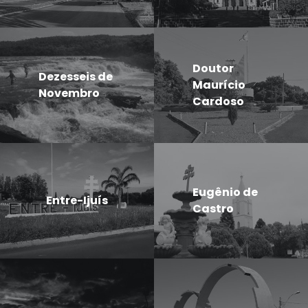
Doutor
Dezesseis de
Maurício
Novembro
Cardoso
Eugênio de
Entre-Ijuís
Castro