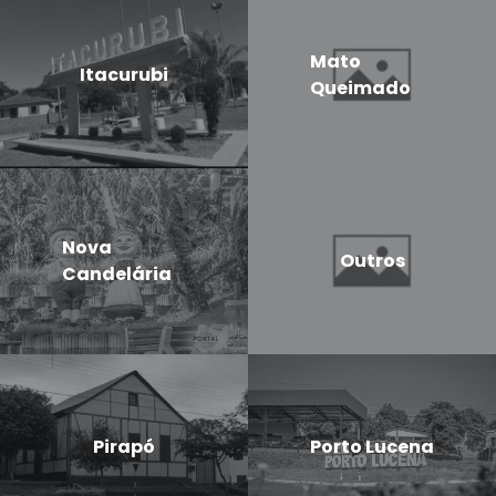
Mato
Itacurubi
Queimado
Nova
Outros
Candelária
Pirapó
Porto Lucena