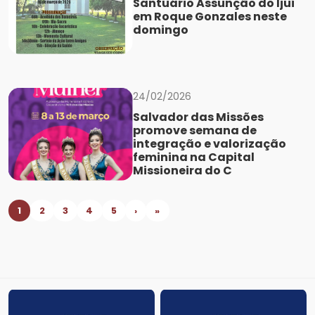
Santuário Assunção do Ijuí
em Roque Gonzales neste
domingo
24/02/2026
Salvador das Missões
promove semana de
integração e valorização
feminina na Capital
Missioneira do C
1
2
3
4
5
›
»