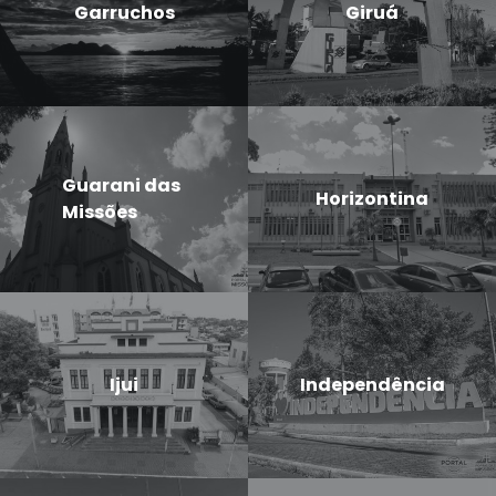
Garruchos
Giruá
Guarani das
Horizontina
Missões
Ijui
Independência