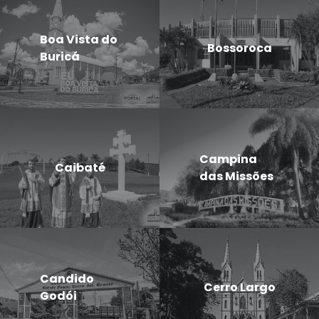
Boa Vista do
Bossoroca
Buricá
Campina
Caibaté
das Missões
Candido
Cerro Largo
Godói