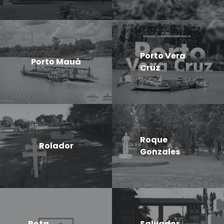
Porto Vera
Porto Mauá
Cruz
Roque
Rolador
Gonzales
Rota
Salvador