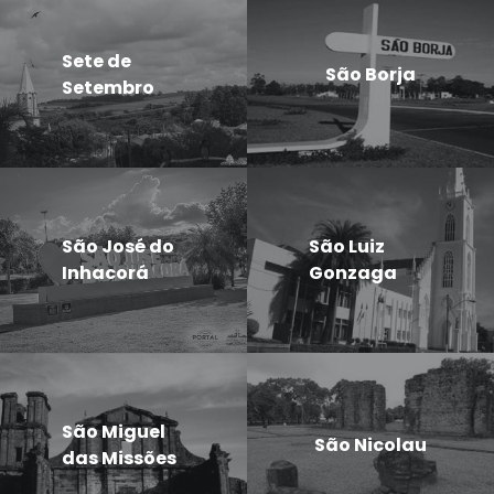
Sete de
São Borja
Setembro
São José do
São Luiz
Inhacorá
Gonzaga
São Miguel
São Nicolau
das Missões