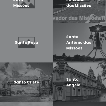
Missões
das Missões
Santo
Santa Rosa
Antônio das
Missões
Santo
Santo Cristo
Ângelo