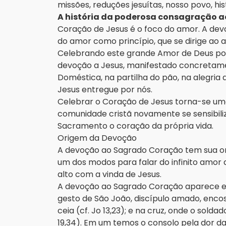
missões, reduções jesuítas, nosso povo, his
A história da poderosa consagração 
Coração de Jesus é o foco do amor. A de
do amor como princípio, que se dirige a
Celebrando este grande Amor de Deus por
devoção a Jesus, manifestado concretamen
Doméstica, na partilha do pão, na alegria
Jesus entregue por nós.
Celebrar o Coração de Jesus torna-se um
comunidade cristã novamente se sensibiliz
Sacramento o coração da própria vida.
Origem da Devoção
A devoção ao Sagrado Coração tem sua or
um dos modos para falar do infinito amor
alto com a vinda de Jesus.
A devoção ao Sagrado Coração aparece em
gesto de São João, discípulo amado, enco
ceia (cf. Jo 13,23); e na cruz, onde o sold
19,34). Em um temos o consolo pela dor da