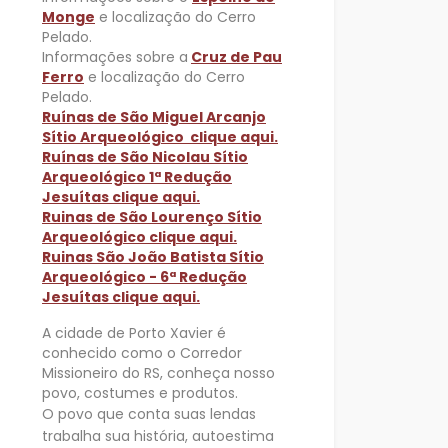
Monge
e localização do Cerro
Pelado.
Informações sobre a
Cruz de Pau
Ferro
e localização do Cerro
Pelado.
Ruínas de São Miguel Arcanjo
Sítio Arqueológico clique aqui.
Ruínas de São Nicolau Sítio
Arqueológico 1ª Redução
Jesuítas clique aqui.
Ruinas de São Lourenço Sítio
Arqueológico clique aqui.
Ruinas São João Batista Sítio
Arqueológico - 6ª Redução
Jesuítas clique aqui.
A cidade de Porto Xavier é
conhecido como o Corredor
Missioneiro do RS, conheça nosso
povo, costumes e produtos.
O povo que conta suas lendas
trabalha sua história, autoestima