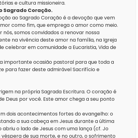
tórias e cultura missioneira.
ao Sagrado Coração.
voção ao Sagrado Coração é a devoção que vem
o amor como fim, que emprega o amor como meio.
 nós, somos convidados a renovar nossa
te na vivência deste amor na família, na Igreja
 de celebrar em comunidade a Eucaristia, Vida de
a importante ocasião pastoral para que toda a
e para fazer deste admirável Sacrifício e
igem na própria Sagrada Escritura. O coração é
 de Deus por você. Este amor chega a seu ponto
 dois acontecimentos fortes do evangelho: o
stando a sua cabeça em Jesus durante a última
ado abriu o lado de Jesus com uma lança (cf. Jo
 véspera de sua morte, e no outro, o sofrimento