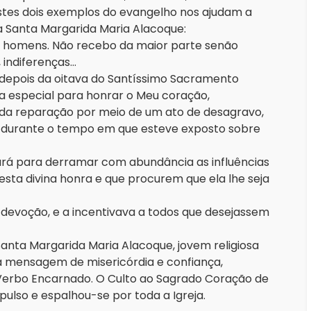
tes dois exemplos do evangelho nos ajudam a
 a Santa Margarida Maria Alacoque:
s homens. Não recebo da maior parte senão
, indiferenças…
a depois da oitava do Santíssimo Sacramento
a especial para honrar o Meu coração,
da reparação por meio de um ato de desagravo,
u durante o tempo em que esteve exposto sobre
ará para derramar com abundância as influências
esta divina honra e que procurem que ela lhe seja
 devoção, e a incentivava a todos que desejassem
nta Margarida Maria Alacoque, jovem religiosa
ua mensagem de misericórdia e confiança,
Verbo Encarnado. O Culto ao Sagrado Coração de
pulso e espalhou-se por toda a Igreja.