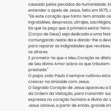
causado pelos pecados da humanidade. Es
entender o apelo de Jesus, feito em 1675,
"Eis este coração que tanto tem amado o
ingratidões, desprezos, ultrajes, sacrilégios
Eis que te peço que a primeira sexta-feir
(Corpo de Deus) seja dedicada a uma fest
comungando neste dia e dando-lhe a devi
para reparar as indignidades que recebe
os altares.
E prometo-te que o Meu Coração se dilat
de Seu divino Amor sobre os que tributem 
prestada."
O papa João Paulo II sempre cultivou esta
crescer na amizade com Jesus.
O Sagrado Coração de Jesus apareceu a Sa
da Ordem da Visitação, para transmitir s
expressa no coração humano e divino do 
Jesus obteve, a partir de então, grande im