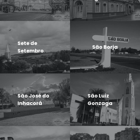
Sete de
São Borja
Setembro
São José do
São Luiz
Inhacorá
Gonzaga