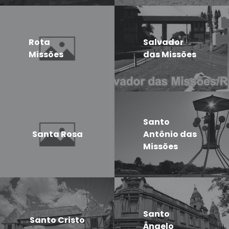
Rota
Salvador
Missões
das Missões
Santo
Santa Rosa
Antônio das
Missões
Santo
Santo Cristo
Ângelo