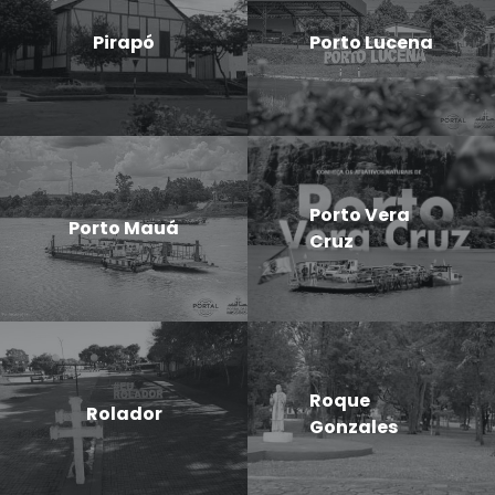
Pirapó
Porto Lucena
Porto Vera
Porto Mauá
Cruz
Roque
Rolador
Gonzales