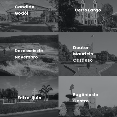
Candido
Cerro Largo
Godói
Doutor
Dezesseis de
Maurício
Novembro
Cardoso
Eugênio de
Entre-Ijuís
Castro