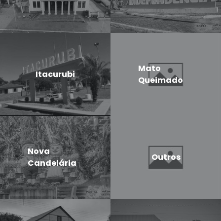
Mato
Itacurubi
Queimado
Nova
Outros
Candelária