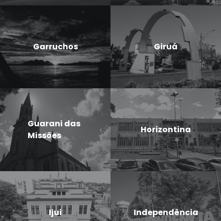
Garruchos
Giruá
Guarani das
Horizontina
Missões
Ijui
Independência