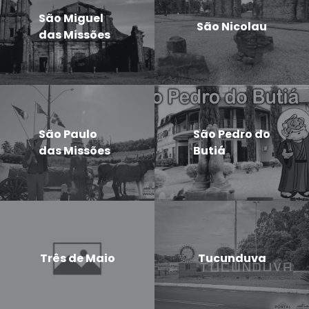
São Miguel
São Nicolau
das Missões
São Paulo
São Pedro do
das Missões
Butiá
Três de Maio
Tucunduva