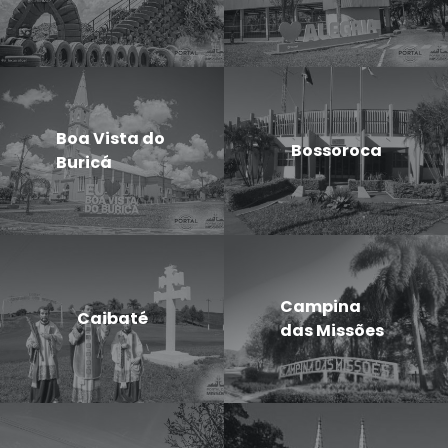
Boa Vista do
Bossoroca
Buricá
Campina
Caibaté
das Missões