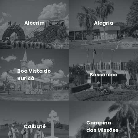
Alecrim
Alegria
Boa Vista do
Bossoroca
Buricá
Campina
Caibaté
das Missões