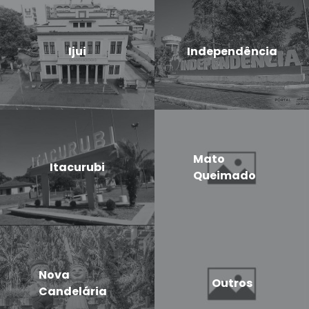
Ijui
Independência
Mato
Itacurubi
Queimado
Nova
Outros
Candelária