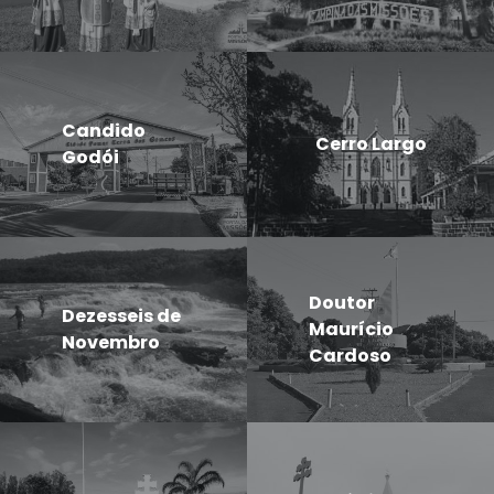
Candido
Cerro Largo
Godói
Doutor
Dezesseis de
Maurício
Novembro
Cardoso