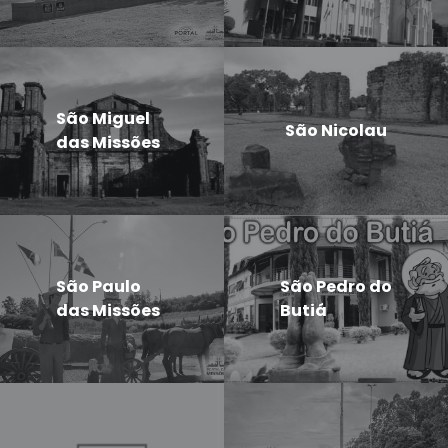
São Miguel
São Nicolau
das Missões
São Paulo
São Pedro do
das Missões
Butiá