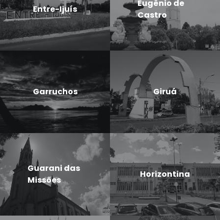
Eugênio de
Entre-Ijuís
Castro
Garruchos
Giruá
Guarani das
Horizontina
Missões