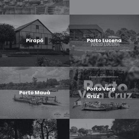
Pirapó
Porto Lucena
Porto Vera
Porto Mauá
Cruz