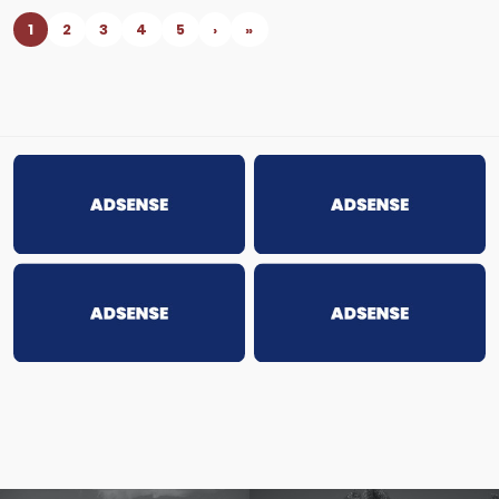
1
2
3
4
5
›
»