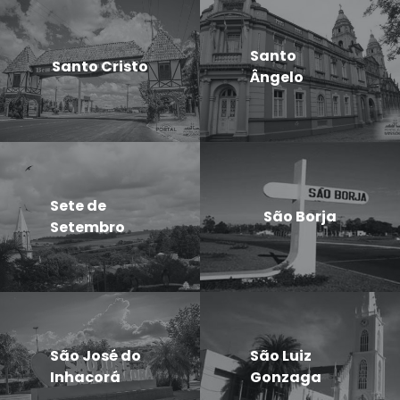
Santo
Santo Cristo
Ângelo
Sete de
São Borja
Setembro
São José do
São Luiz
Inhacorá
Gonzaga