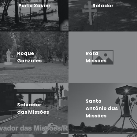
Porto Xavier
Rolador
Roque
Rota
Gonzales
Missões
Santo
Salvador
Antônio das
das Missões
Missões