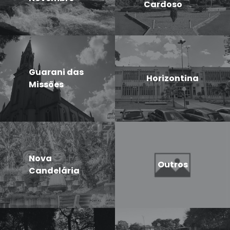
Cardoso
Guarani das
Horizontina
Missões
Nova
Outros
Candelária