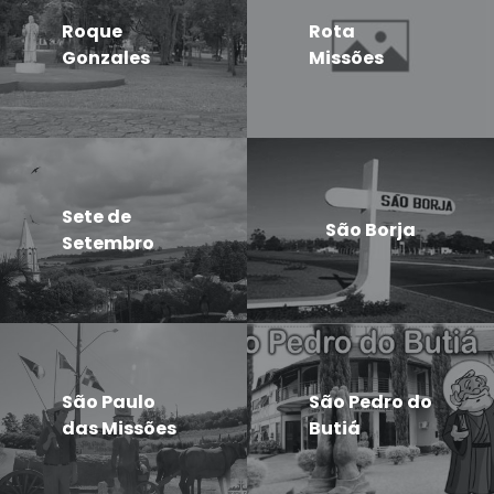
Roque
Rota
Gonzales
Missões
Sete de
São Borja
Setembro
São Paulo
São Pedro do
das Missões
Butiá