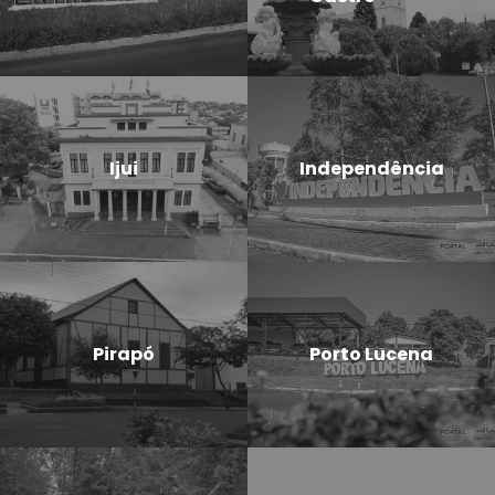
Ijui
Independência
Pirapó
Porto Lucena