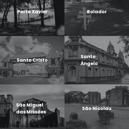
Porto Xavier
Rolador
Santo
Santo Cristo
Ângelo
São Miguel
São Nicolau
das Missões