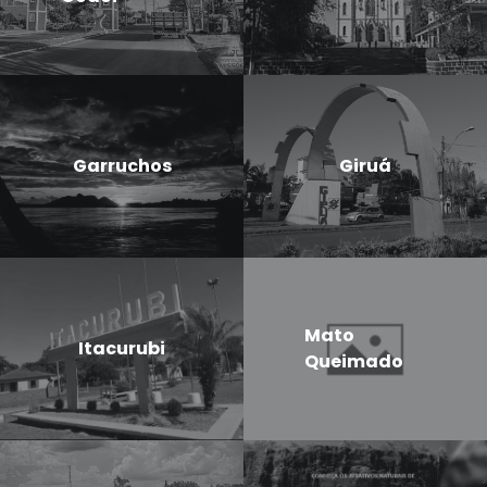
Garruchos
Giruá
Mato
Itacurubi
Queimado