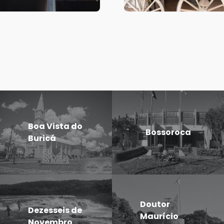
Boa Vista do
Bossoroca
Buricá
Doutor
Dezesseis de
Maurício
Novembro