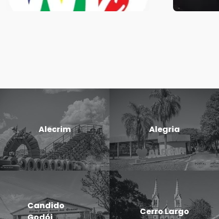
Alecrim
Alegria
Candido
Cerro Largo
Godói