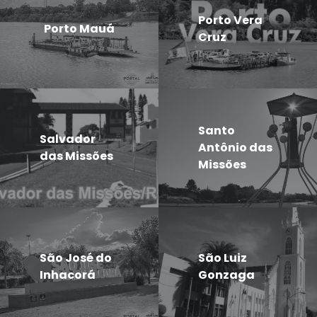
Porto Vera
Porto Mauá
Cruz
Santo
Salvador
Antônio das
das Missões
Missões
São José do
São Luiz
Inhacorá
Gonzaga