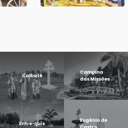
Campina
Caibaté
das Missões
Eugênio de
Entre-Ijuís
Castro