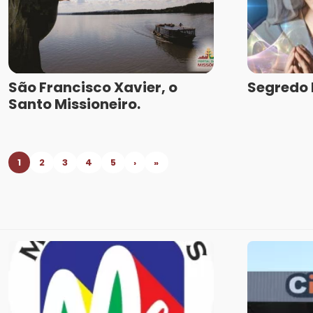
São Francisco Xavier, o
Segredo E
Santo Missioneiro.
1
2
3
4
5
›
»