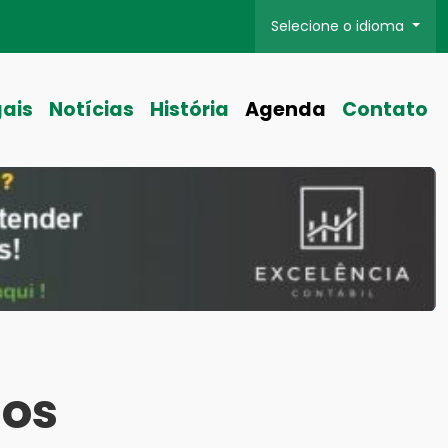
Selecione o idioma
gais
Notícias
História
Agenda
Contato
nos