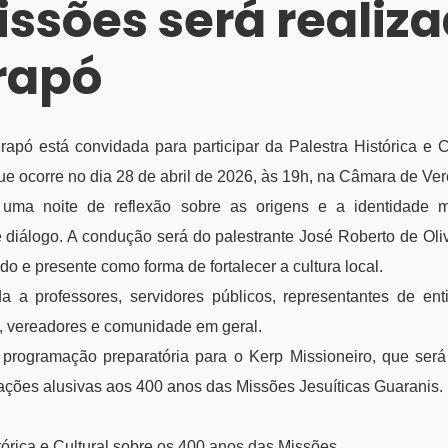
issões será realiz
rapó
apó está convidada para participar da Palestra Histórica e C
e ocorre no dia 28 de abril de 2026, às 19h, na Câmara de Ve
uma noite de reflexão sobre as origens e a identidade mi
 diálogo. A condução será do palestrante José Roberto de Oliv
o e presente como forma de fortalecer a cultura local.
da a professores, servidores públicos, representantes de e
, vereadores e comunidade em geral.
a programação preparatória para o Kerp Missioneiro, que ser
ações alusivas aos 400 anos das Missões Jesuíticas Guaranis.
tórica e Cultural sobre os 400 anos das Missões