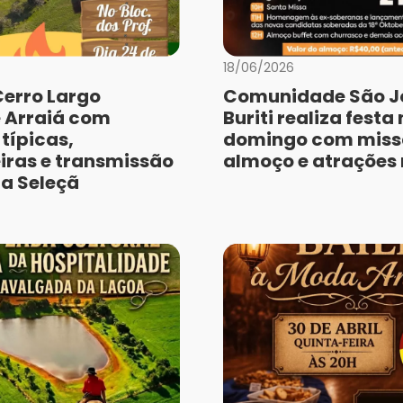
18/06/2026
Cerro Largo
Comunidade São J
 Arraiá com
Buriti realiza festa
típicas,
domingo com miss
iras e transmissão
almoço e atrações
da Seleçã