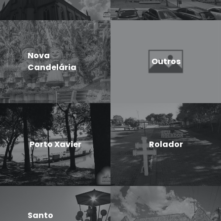
Nova
Outros
Candelária
Porto Xavier
Rolador
Santo