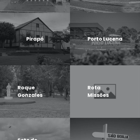
Pirapó
Porto Lucena
Roque
Rota
Gonzales
Missões