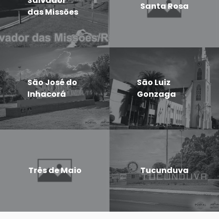
Salvador
Santa Rosa
das Missões
São José do
São Luiz
Inhacorá
Gonzaga
Três de Maio
Tucunduva