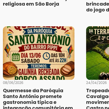
religiosa em São Borja
brincade
do jogo 
08/06/2026
24/04/2026
Quermesse da Paróquia
Tropeada
Santo Antônio promete
Cavalga
gastronomia típica e
movimen
integração comunitária em
Castro no