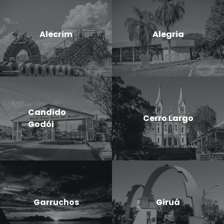
Alecrim
Alegria
Candido
Cerro Largo
Godói
Garruchos
Giruá