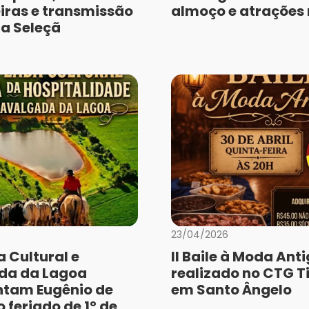
iras e transmissão
almoço e atrações
da Seleçã
23/04/2026
 Cultural e
II Baile à Moda Ant
da da Lagoa
realizado no CTG Ti
tam Eugênio de
em Santo Ângelo
 feriado de 1º de