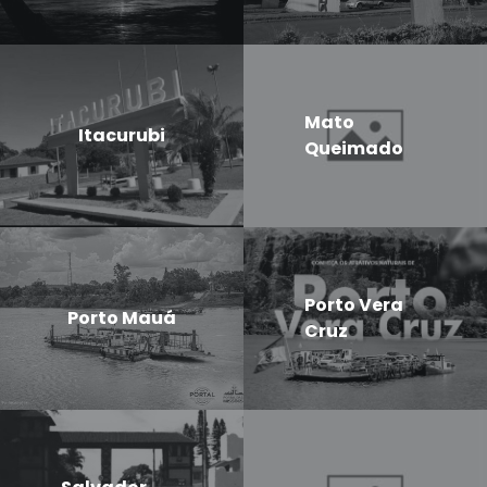
Mato
Itacurubi
Queimado
Porto Vera
Porto Mauá
Cruz