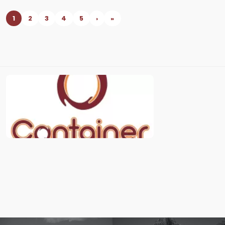
1
2
3
4
5
›
»