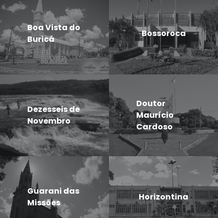
Boa Vista do
Bossoroca
Buricá
Doutor
Dezesseis de
Maurício
Novembro
Cardoso
Guarani das
Horizontina
Missões