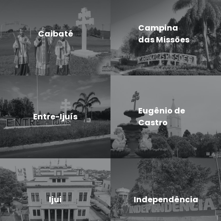
Campina
Caibaté
das Missões
Eugênio de
Entre-Ijuís
Castro
Ijui
Independência