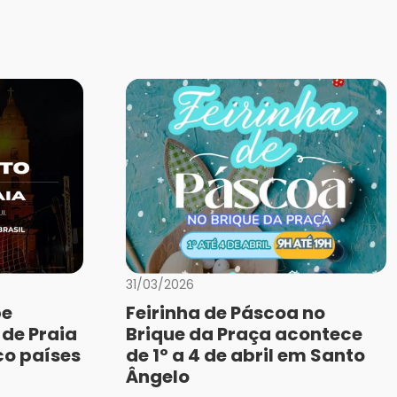
31/03/2026
be
Feirinha de Páscoa no
 de Praia
Brique da Praça acontece
co países
de 1º a 4 de abril em Santo
Ângelo