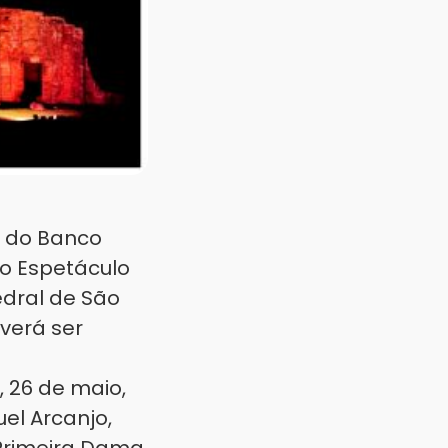
s do Banco
o Espetáculo
edral de São
verá ser
, 26 de maio,
el Arcanjo,