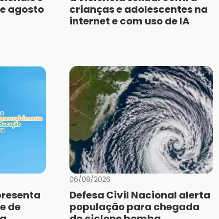
de agosto
crianças e adolescentes na
internet e com uso de IA
06/08/2026
presenta
Defesa Civil Nacional alerta
e de
população para chegada
da
do ciclone bomba