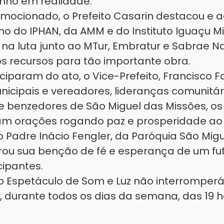
nho em realidade. "
emocionado, o Prefeito Casarin destacou e 
ho do IPHAN, da AMM e do Instituto Iguaçu M
na luta junto ao MTur, Embratur e Sabrae Na
os recursos para tão importante obra.
param do ato, o Vice-Prefeito, Francisco F
nicipais e vereadores, lideranças comunitár
e benzedores de São Miguel das Missões, os 
ram orações rogando paz e prosperidade ao
 o Padre Inácio Fengler, da Paróquia São Mig
strou sua benção de fé e esperança de um fu
cipantes.
o Espetáculo de Som e Luz não interromperá
 durante todos os dias da semana, das 19 h