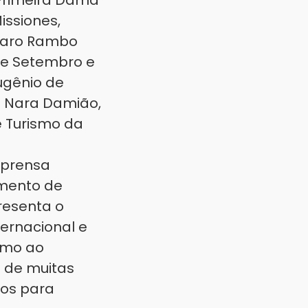
 Primeira Dama
issiones,
unaro Rambo
 de Setembro e
Eugênio de
lo Nara Damião,
e Turismo da
mprensa
amento de
resenta o
ternacional e
rumo ao
a de muitas
ços para