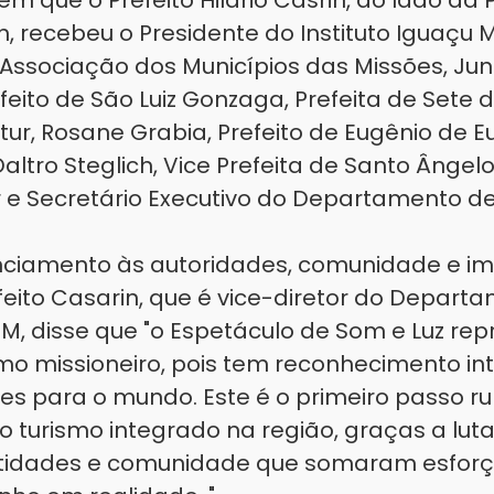
m que o Prefeito Hilário Casrin, ao lado da
, recebeu o Presidente do Instituto Iguaçu M
 Associação dos Municípios das Missões, J
efeito de São Luiz Gonzaga, Prefeita de Sete
tur, Rosane Grabia, Prefeito de Eugênio de 
Daltro Steglich, Vice Prefeita de Santo Ânge
r e Secretário Executivo do Departamento d
ciamento às autoridades, comunidade e i
efeito Casarin, que é vice-diretor do Depart
M, disse que "o Espetáculo de Som e Luz rep
smo missioneiro, pois tem reconhecimento in
ões para o mundo. Este é o primeiro passo 
 turismo integrado na região, graças a lut
ntidades e comunidade que somaram esfor