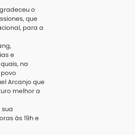
agradeceu o
issiones, que
cional, para a
ang,
ias e
quais, na
 povo
uel Arcanjo que
turo melhor a
 sua
oras às 19h e