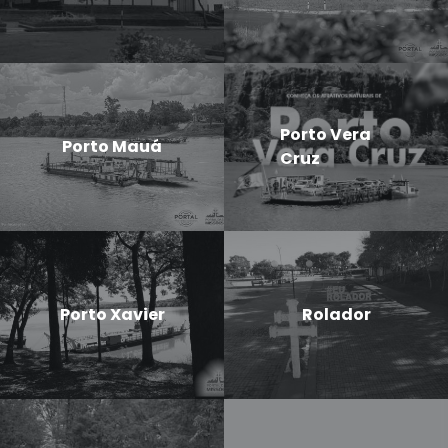
Porto Vera
Porto Mauá
Cruz
Porto Xavier
Rolador