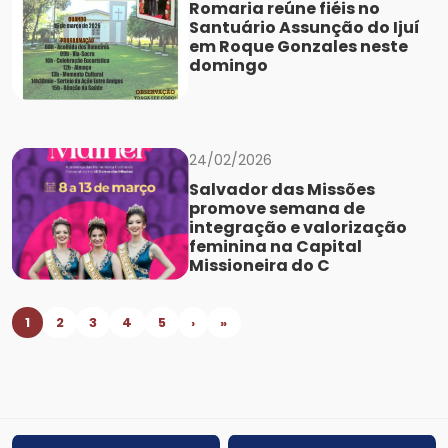
Romaria reúne fiéis no
Santuário Assunção do Ijuí
em Roque Gonzales neste
domingo
24/02/2026
Salvador das Missões
promove semana de
integração e valorização
feminina na Capital
Missioneira do C
1
2
3
4
5
›
»