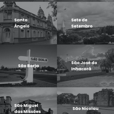
Santo
Sete de
Ângelo
Setembro
São José do
São Borja
Inhacorá
São Miguel
São Nicolau
das Missões