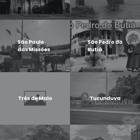
São Paulo
São Pedro do
das Missões
Butiá
Três de Maio
Tucunduva