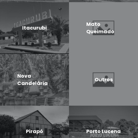
Mato
Itacurubi
Queimado
Nova
Outros
Candelária
Pirapó
Porto Lucena