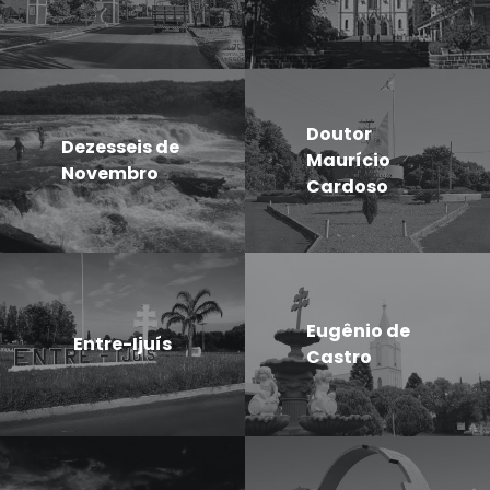
Doutor
Dezesseis de
Maurício
Novembro
Cardoso
Eugênio de
Entre-Ijuís
Castro