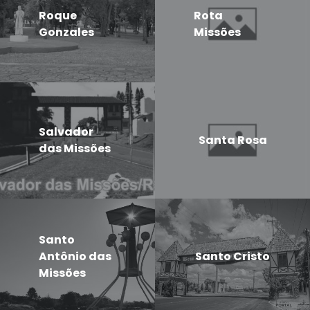
Roque
Rota
Gonzales
Missões
Salvador
Santa Rosa
das Missões
Santo
Antônio das
Santo Cristo
Missões