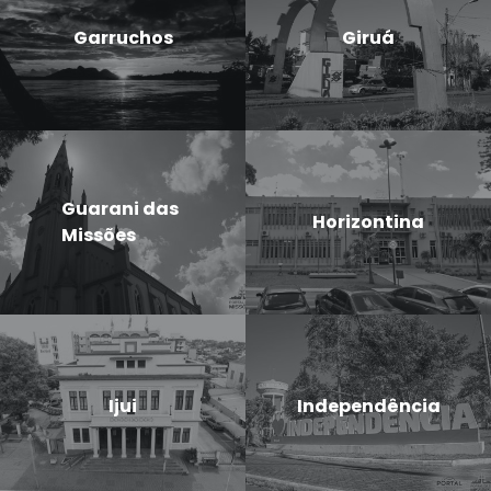
Garruchos
Giruá
Guarani das
Horizontina
Missões
Ijui
Independência