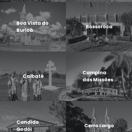
Boa Vista do
Bossoroca
Buricá
Campina
Caibaté
das Missões
Candido
Cerro Largo
Godói