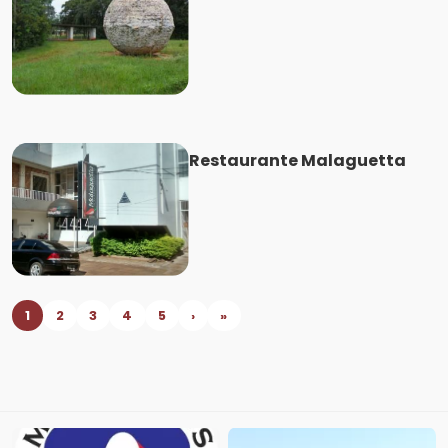
Restaurante Malaguetta
1
2
3
4
5
›
»