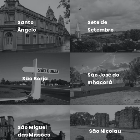
Santo
Sete de
Ângelo
Setembro
São José do
São Borja
Inhacorá
São Miguel
São Nicolau
das Missões