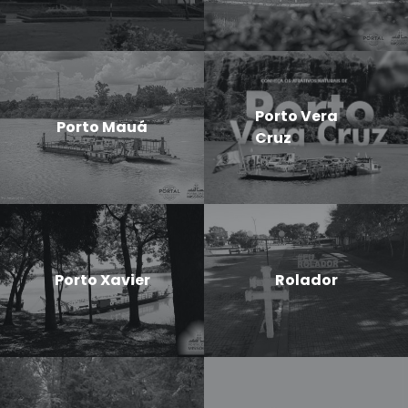
Porto Vera
Porto Mauá
Cruz
Porto Xavier
Rolador