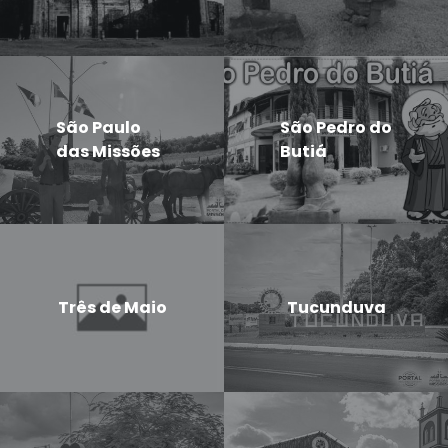
São Paulo
São Pedro do
das Missões
Butiá
Três de Maio
Tucunduva