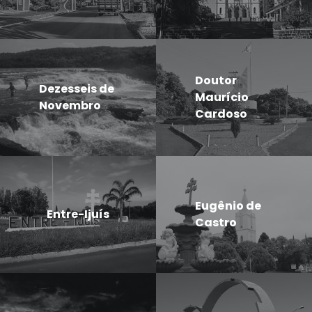
Doutor
Dezesseis de
Maurício
Novembro
Cardoso
Eugênio de
Entre-Ijuís
Castro