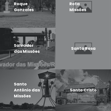
Roque
Rota
Gonzales
Missões
Salvador
Santa Rosa
das Missões
Santo
Antônio das
Santo Cristo
Missões