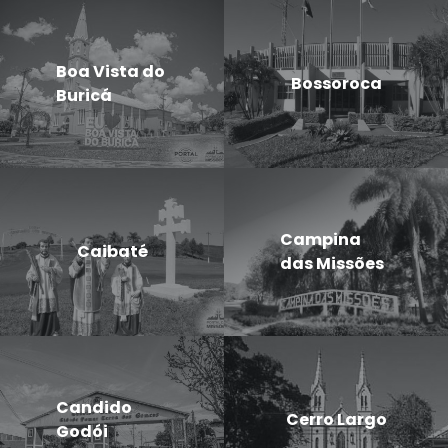
Boa Vista do
Bossoroca
Buricá
Campina
Caibaté
das Missões
Candido
Cerro Largo
Godói