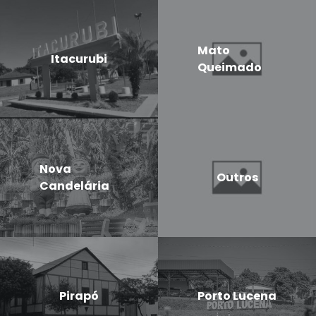
Mato
Itacurubi
Queimado
Nova
Outros
Candelária
Pirapó
Porto Lucena