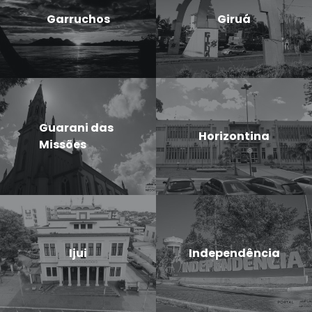
Garruchos
Giruá
Guarani das
Horizontina
Missões
Ijui
Independência