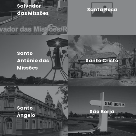
Salvador
Santa Rosa
das Missões
Santo
Antônio das
Santo Cristo
Missões
Santo
São Borja
Ângelo