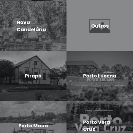
Nova
Outros
Candelária
Pirapó
Porto Lucena
Porto Vera
Porto Mauá
Cruz