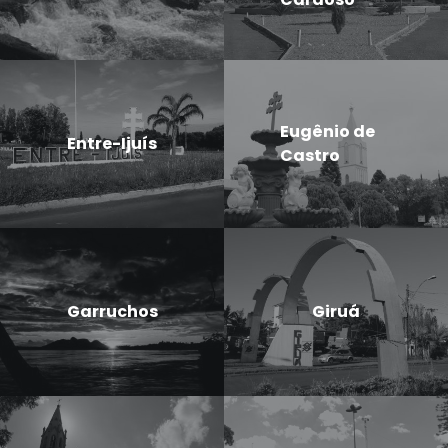
Eugênio de
Entre-Ijuís
Castro
Garruchos
Giruá