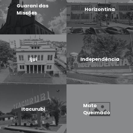
Guarani das
Horizontina
Missões
Ijui
Independência
Mato
Itacurubi
Queimado