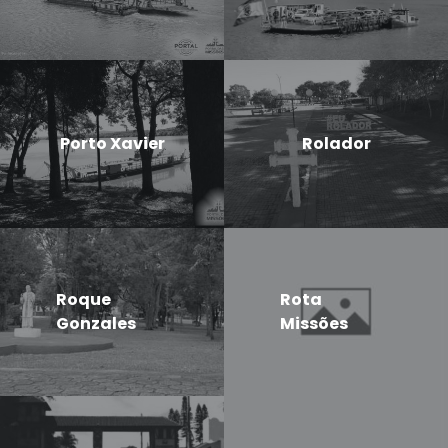
Porto Xavier
Rolador
Roque
Rota
Gonzales
Missões