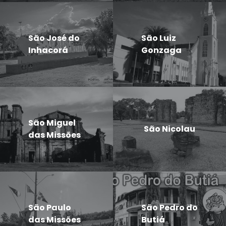
São José do
São Luiz
Inhacorá
Gonzaga
São Miguel
São Nicolau
das Missões
São Paulo
São Pedro do
das Missões
Butiá