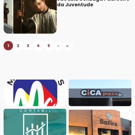
da Juventude
1
2
3
4
5
›
»