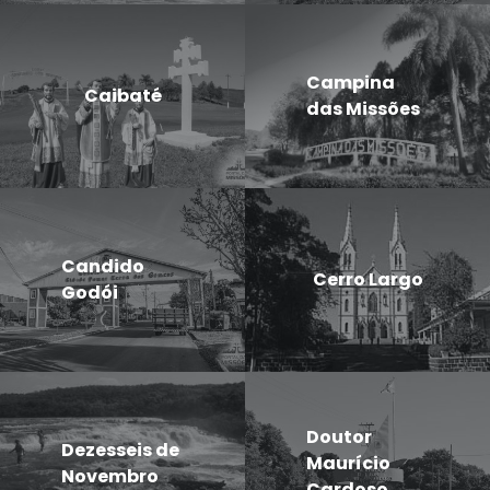
Campina
Caibaté
das Missões
Candido
Cerro Largo
Godói
Doutor
Dezesseis de
Maurício
Novembro
Cardoso