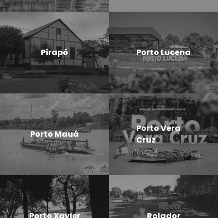
Pirapó
Porto Lucena
Porto Vera
Porto Mauá
Cruz
Porto Xavier
Rolador