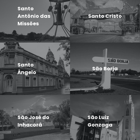
Santo
Antônio das
Santo Cristo
Missões
Santo
São Borja
Ângelo
São José do
São Luiz
Inhacorá
Gonzaga