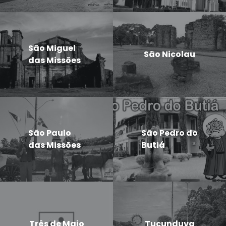
São Miguel
São Nicolau
das Missões
São Paulo
São Pedro do
das Missões
Butiá
Três de Maio
Tucunduva