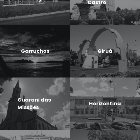
Castro
Garruchos
Giruá
Guarani das
Horizontina
Missões