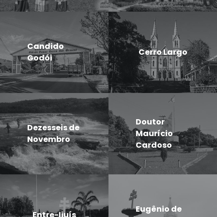
Candido
Cerro Largo
Godói
Doutor
Dezesseis de
Maurício
Novembro
Cardoso
Eugênio de
Entre-Ijuís