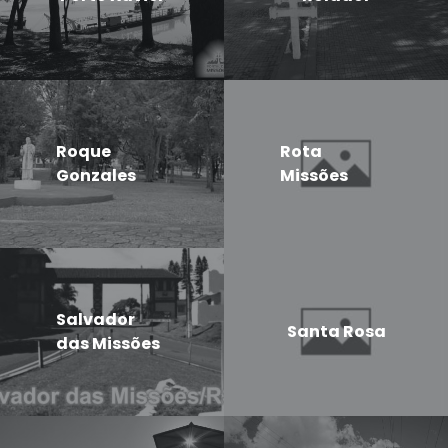
Roque
Rota
Gonzales
Missões
Salvador
Santa Rosa
das Missões