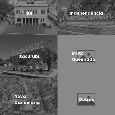
Ijui
Independência
Mato
Itacurubi
Queimado
Nova
Outros
Candelária