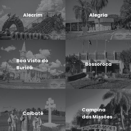
Alecrim
Alegria
Boa Vista do
Bossoroca
Buricá
Campina
Caibaté
das Missões