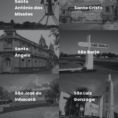
Santo
Antônio das
Santo Cristo
Missões
Santo
São Borja
Ângelo
São José do
São Luiz
Inhacorá
Gonzaga