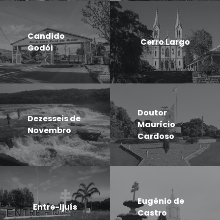
Candido
Cerro Largo
Godói
Doutor
Dezesseis de
Maurício
Novembro
Cardoso
Eugênio de
Entre-Ijuís
Castro