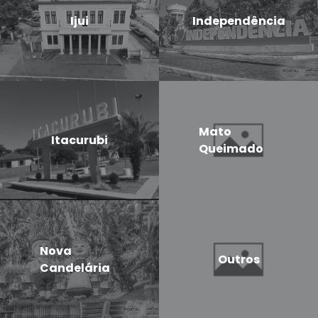
Ijui
Independência
Mato
Itacurubi
Queimado
Nova
Outros
Candelária