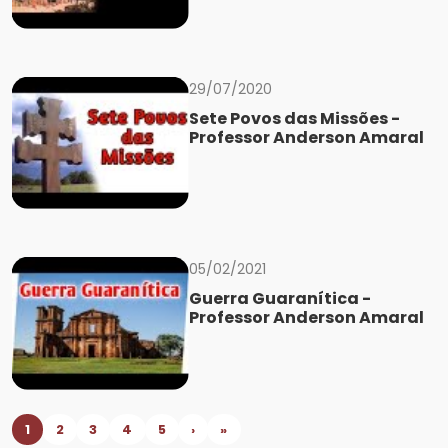
29/07/2020
Sete Povos das Missões -
Professor Anderson Amaral
05/02/2021
Guerra Guaranítica -
Professor Anderson Amaral
1
2
3
4
5
›
»