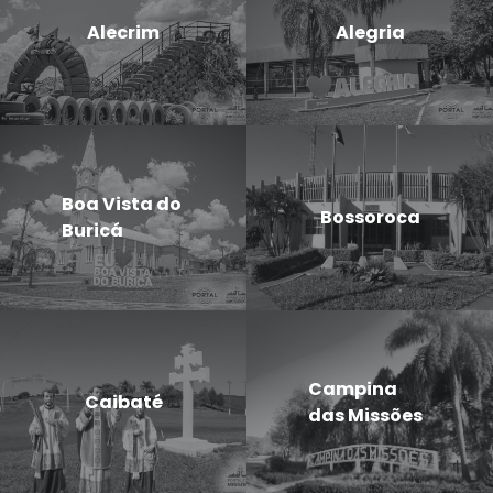
Alecrim
Alegria
Boa Vista do
Bossoroca
Buricá
Campina
Caibaté
das Missões