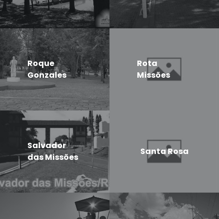
Roque
Rota
Gonzales
Missões
Salvador
Santa Rosa
das Missões