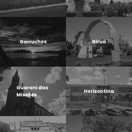
Garruchos
Giruá
Guarani das
Horizontina
Missões