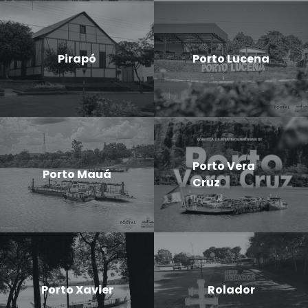
Pirapó
Porto Lucena
Porto Vera
Porto Mauá
Cruz
Porto Xavier
Rolador