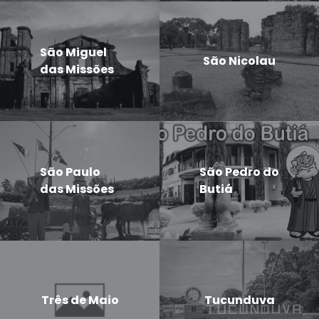
São Miguel
São Nicolau
das Missões
São Paulo
São Pedro do
das Missões
Butiá
Três de Maio
Tucunduva