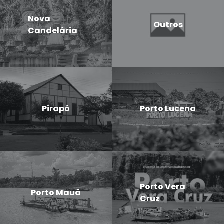
Nova
Outros
Candelária
Pirapó
Porto Lucena
Porto Vera
Porto Mauá
Cruz