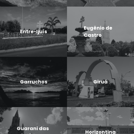
Eugênio de
Entre-Ijuís
Castro
Garruchos
Giruá
Guarani das
Horizontina