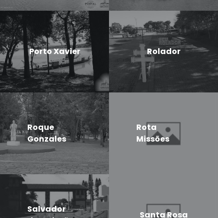
Porto Xavier
Rolador
Roque
Rota
Gonzales
Missões
Salvador
Santa Rosa