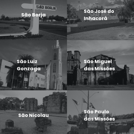
São José do
São Borja
Inhacorá
São Luiz
São Miguel
Gonzaga
das Missões
São Paulo
São Nicolau
das Missões