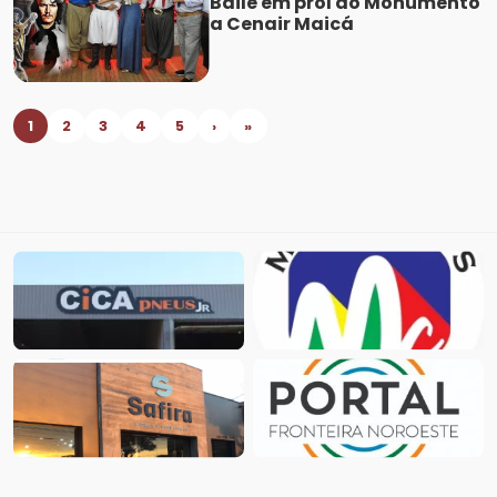
Baile em prol do Monumento
a Cenair Maicá
1
2
3
4
5
›
»