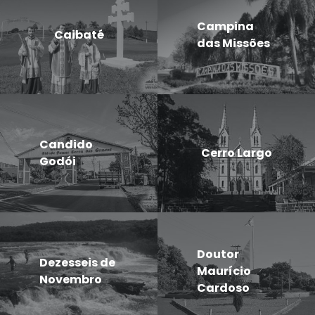
Campina
Caibaté
das Missões
Candido
Cerro Largo
Godói
Doutor
Dezesseis de
Maurício
Novembro
Cardoso