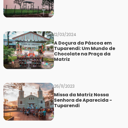
12/03/2024
A Doçura da Páscoa em
Tuparendi: Um Mundo de
Chocolate na Praça da
Matriz
26/11/2023
Missa da Matriz Nossa
Senhora de Aparecida -
Tuparendi