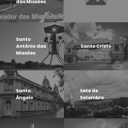
das Missões
Santo
Antônio das
Santo Cristo
Missões
Santo
Sete de
Ângelo
Setembro