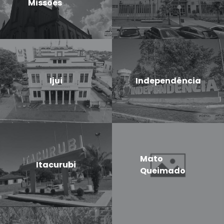
Missões
Ijui
Independência
Mato
Itacurubi
Queimado