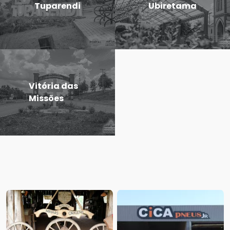
Tuparendi
Ubiretama
Vitória das
Missões