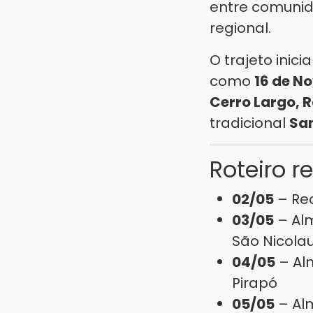
entre comunid
regional.
O trajeto inic
como
16 de N
Cerro Largo, 
tradicional
Sa
Roteiro 
02/05
– Rec
03/05
– Alm
São Nicola
04/05
– Al
Pirapó
05/05
– Alm