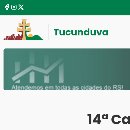
Tucunduva
14ª C