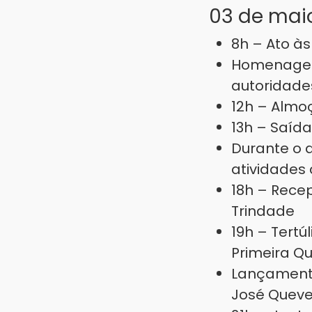
03 de mai
8h – Ato às
Homenagens
autoridades
12h – Almo
13h – Saíd
Durante o 
atividades 
18h – Rece
Trindade
19h – Tert
Primeira Q
Lançamento 
José Quev