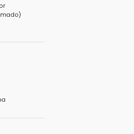
or
eimado)
ba