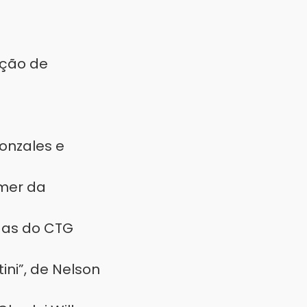
ação de
onzales e
mmer da
adas do CTG
ini”, de Nelson