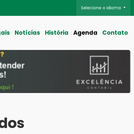
Selecione o idioma
gais
Notícias
História
Agenda
Contato
 dos