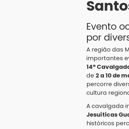
Santo
Evento oc
por diver
A região das 
importantes ev
14ª Cavalgada
de
2 a 10 de m
percorre diver
cultura regiona
A cavalgada 
Jesuíticas Gu
históricos per