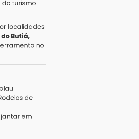
 do turismo
por localidades
 do Butiá,
cerramento no
olau
Rodeios de
 jantar em