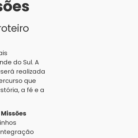
sões
oteiro
ais
nde do Sul. A
será realizada
ercurso que
tória, a fé e a
 Missões
inhos
 integração