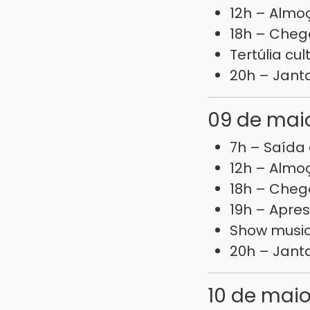
12h – Almo
18h – Che
Tertúlia cul
20h – Jan
09 de mai
7h – Saída
12h – Almo
18h – Cheg
19h – Apre
Show musi
20h – Jan
10 de mai