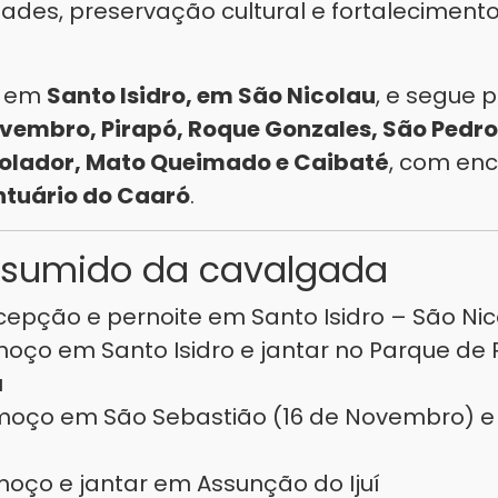
ades, preservação cultural e fortalecimento
ia em
Santo Isidro, em São Nicolau
, e segue 
ovembro, Pirapó, Roque Gonzales, São Pedro
Rolador, Mato Queimado e Caibaté
, com en
ntuário do Caaró
.
resumido da cavalgada
epção e pernoite em Santo Isidro – São Nic
oço em Santo Isidro e jantar no Parque de 
u
moço em São Sebastião (16 de Novembro) e
oço e jantar em Assunção do Ijuí