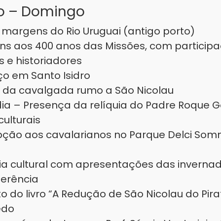
o – Domingo
 margens do Rio Uruguai (antigo porto)
 aos 400 anos das Missões, com particip
 e historiadores
ço em Santo Isidro
a da cavalgada rumo a São Nicolau
dia – Presença da relíquia do Padre Roque G
culturais
pção aos cavalarianos no Parque Delci So
úlia cultural com apresentações das invern
uerência
do livro “A Redução de São Nicolau do Pirat
edo