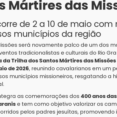
s Mártires das Mis
orre de 2 a 10 de maio com r
sos municípios da região
Missões será novamente palco de um dos m
entos tradicionalistas e culturais do Rio Gra
 da Trilha dos Santos Mártires das Missões
aio de 2026
, reunindo cavalarianos em um p
sos municípios missioneiros, resgatando a his
l.
integra as comemorações dos
400 anos das
aranis
e tem como objetivo valorizar os cam
corridos pelos padres jesuítas, promovendo