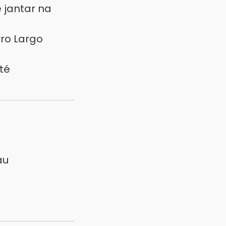
 jantar na
ro Largo
té
au