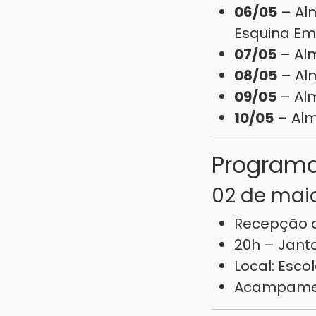
06/05
– Alm
Esquina Em
07/05
– Alm
08/05
– Alm
09/05
– Al
10/05
– Alm
Program
02 de mai
Recepção d
20h – Jant
Local: Escol
Acampame