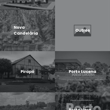
Nova
Outros
Candelária
Pirapó
Porto Lucena
Porto Vera