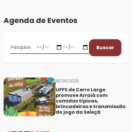
Agenda de Eventos
Buscar
18/06/2026
UFFS de Cerro Largo
promove Arraiá com
comidas típicas,
brincadeiras e transmissão
do jogo da Seleçã