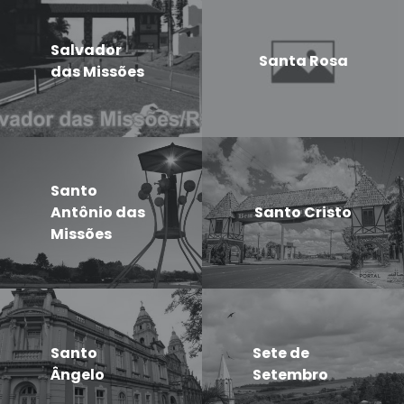
Salvador
Santa Rosa
das Missões
Santo
Antônio das
Santo Cristo
Missões
Santo
Sete de
Ângelo
Setembro