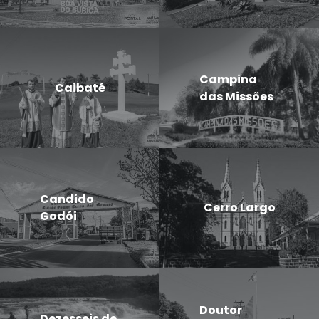
Campina
Caibaté
das Missões
Candido
Cerro Largo
Godói
Doutor
Dezesseis de