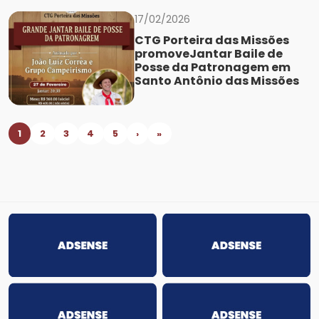
17/02/2026
CTG Porteira das Missões
promoveJantar Baile de
Posse da Patronagem em
Santo Antônio das Missões
1
2
3
4
5
›
»