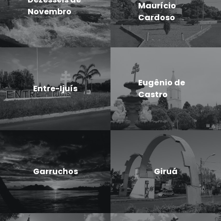
Maurício
Novembro
Cardoso
Eugênio de
Entre-Ijuís
Castro
Garruchos
Giruá