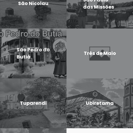
São Nicolau
das Missões
São Pedro do
Três de Maio
Butiá
Tuparendi
Ubiretama