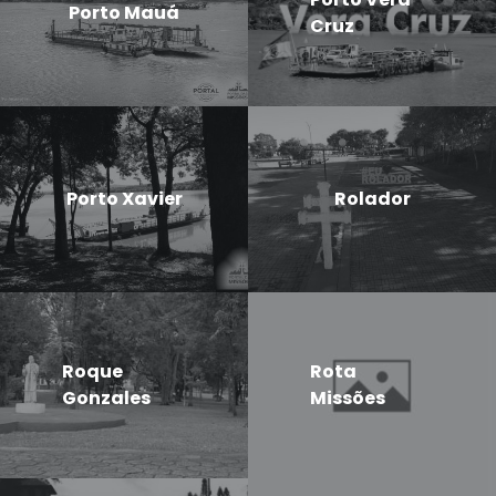
Porto Mauá
Cruz
Porto Xavier
Rolador
Roque
Rota
Gonzales
Missões