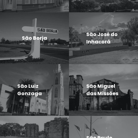
São José do
São Borja
Inhacorá
São Luiz
São Miguel
Gonzaga
das Missões
São Paulo