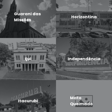
Guarani das
Horizontina
Missões
Ijui
Independência
Mato
Itacurubi
Queimado