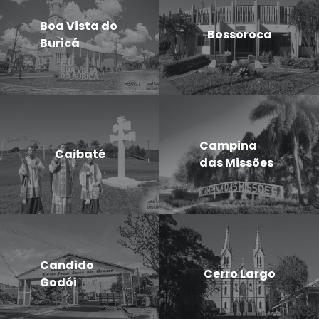
Boa Vista do
Bossoroca
Buricá
Campina
Caibaté
das Missões
Candido
Cerro Largo
Godói