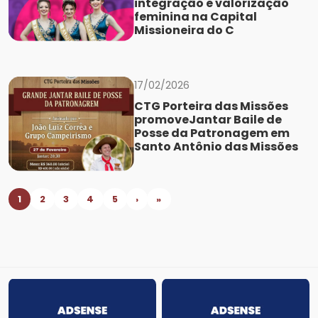
integração e valorização
feminina na Capital
Missioneira do C
17/02/2026
CTG Porteira das Missões
promoveJantar Baile de
Posse da Patronagem em
Santo Antônio das Missões
1
2
3
4
5
›
»