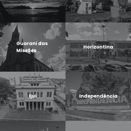
Guarani das
Horizontina
Missões
Ijui
Independência