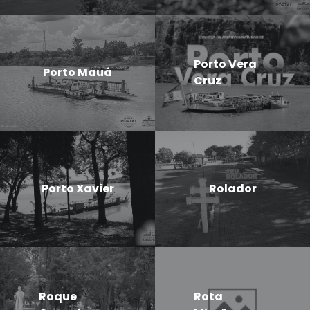
Porto Vera
Porto Mauá
Cruz
Porto Xavier
Rolador
Roque
Rota