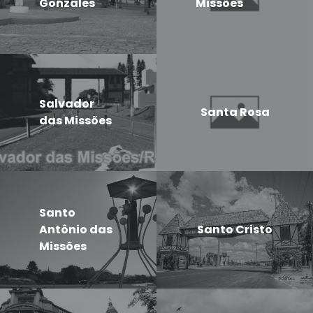
Gonzales
Missões
Salvador
Santa Rosa
das Missões
Santo
Antônio das
Santo Cristo
Missões