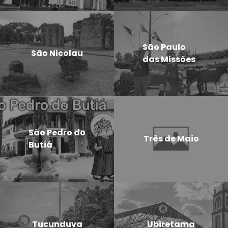
São Paulo
São Nicolau
das Missões
São Pedro do
Três de Maio
Butiá
Tucunduva
Ubiretama