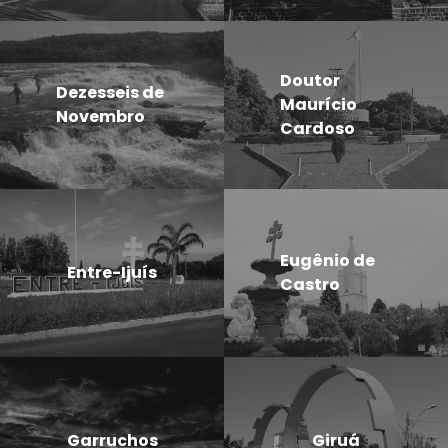
Doutor
Dezesseis de
Maurício
Novembro
Cardoso
Eugênio de
Entre-Ijuís
Castro
Garruchos
Giruá