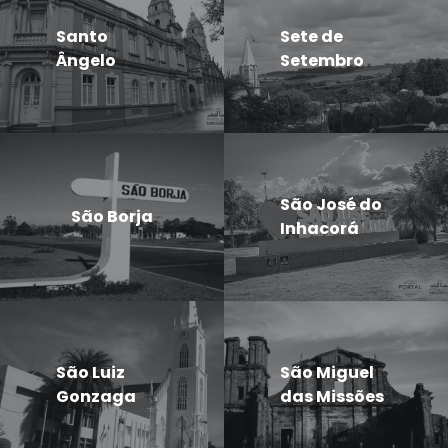
Santo
Sete de
Ângelo
Setembro
São José do
São Borja
Inhacorá
São Luiz
São Miguel
Gonzaga
das Missões