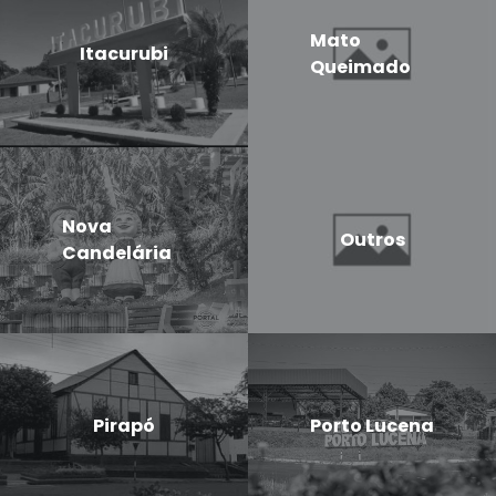
Mato
Itacurubi
Queimado
Nova
Outros
Candelária
Pirapó
Porto Lucena