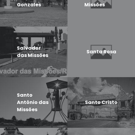
Gonzales
Missões
Salvador
Santa Rosa
das Missões
Santo
Antônio das
Santo Cristo
Missões