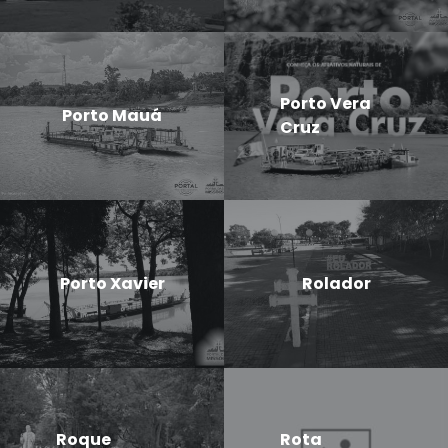
Porto Vera
Porto Mauá
Cruz
Porto Xavier
Rolador
Roque
Rota