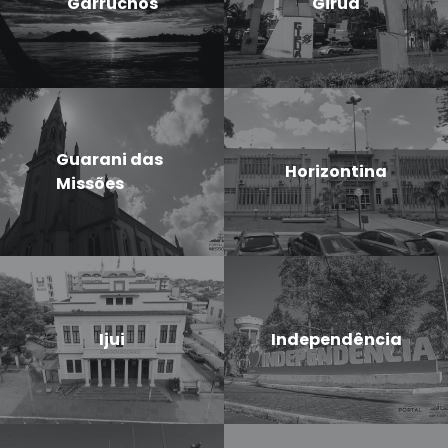
Garruchos
Giruá
Guarani das
Horizontina
Missões
Ijui
Independência