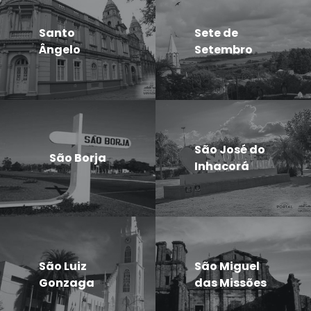
Santo
Sete de
Ângelo
Setembro
São José do
São Borja
Inhacorá
São Luiz
São Miguel
Gonzaga
das Missões