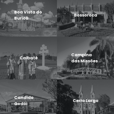
Boa Vista do
Bossoroca
Buricá
Campina
Caibaté
das Missões
Candido
Cerro Largo
Godói