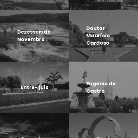
Doutor
Dezesseis de
Maurício
Novembro
Cardoso
Eugênio de
Entre-Ijuís
Castro