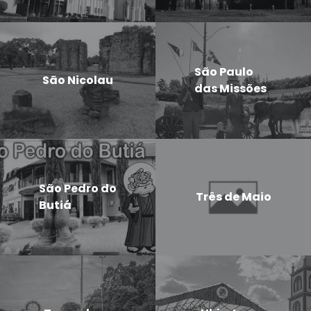
São Paulo
São Nicolau
das Missões
São Pedro do
Três de Maio
Butiá