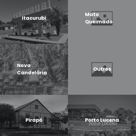
Mato
Itacurubi
Queimado
Nova
Outros
Candelária
Pirapó
Porto Lucena