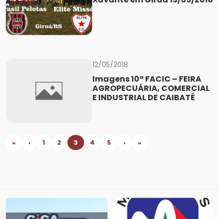
12/05/2018
Imagens 10ª FACIC – FEIRA
AGROPECUÁRIA, COMERCIAL
E INDUSTRIAL DE CAIBATÉ
«
‹
1
2
3
4
5
›
»