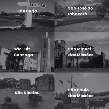
São José do
São Borja
Inhacorá
São Luiz
São Miguel
Gonzaga
das Missões
São Paulo
São Nicolau
das Missões