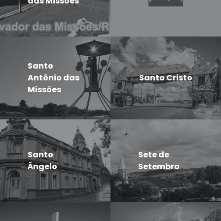
das Missões
Santo
Antônio das
Santo Cristo
Missões
Santo
Sete de
Ângelo
Setembro