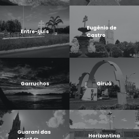
Eugênio de
Entre-Ijuís
Castro
Garruchos
Giruá
Guarani das
Horizontina