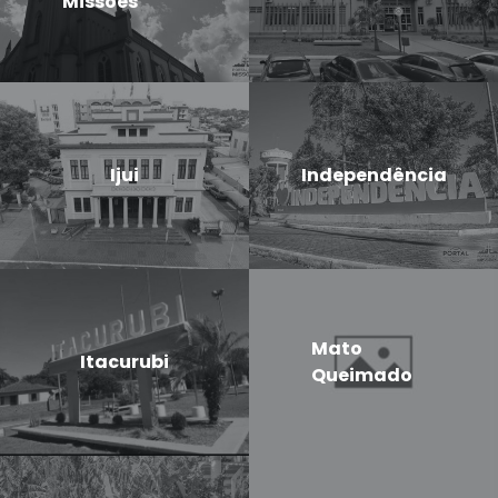
Missões
Ijui
Independência
Mato
Itacurubi
Queimado