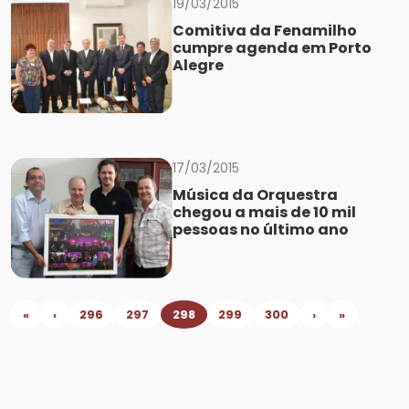
19/03/2015
Comitiva da Fenamilho
cumpre agenda em Porto
Alegre
17/03/2015
Música da Orquestra
chegou a mais de 10 mil
pessoas no último ano
«
‹
296
297
298
299
300
›
»