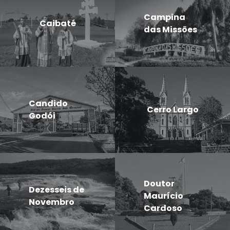
Campina
Caibaté
das Missões
Candido
Cerro Largo
Godói
Doutor
Dezesseis de
Maurício
Novembro
Cardoso