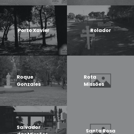
Porto Xavier
Rolador
Roque
Rota
Gonzales
Missões
Salvador
Santa Rosa