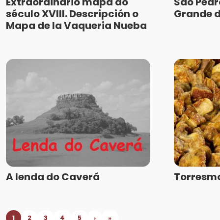
Extraordinário mapa do
São Pedr
século XVIII. Descripción o
Grande d
Mapa de la Vaqueria Nueba
A lenda do Caverá
Torresmo
1
2
3
4
5
›
»