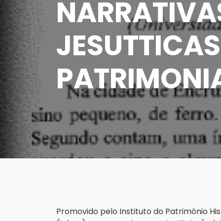
NARRATIVAS
JESUTTICAS
PATRIMONI
Promovido pelo Instituto do Património His