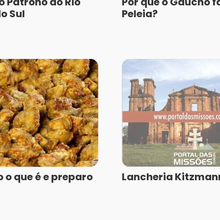
o Patrono do Rio
Por que o Gaúcho f
o Sul
Peleia?
 o que é e preparo
Lancheria Kitzman