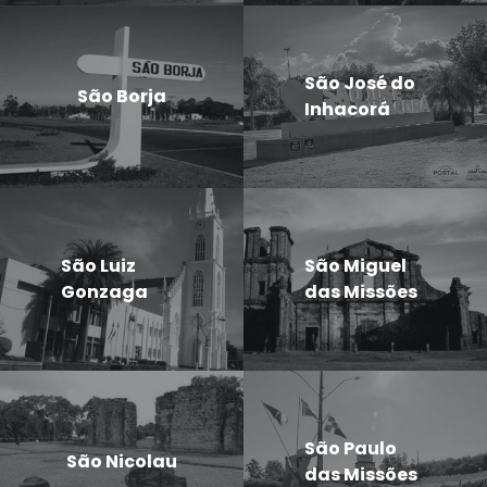
São José do
São Borja
Inhacorá
São Luiz
São Miguel
Gonzaga
das Missões
São Paulo
São Nicolau
das Missões