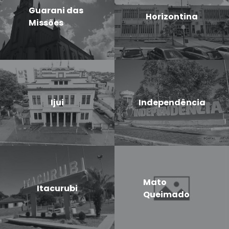
Guarani das
Horizontina
Missões
Ijui
Independência
Mato
Itacurubi
Queimado