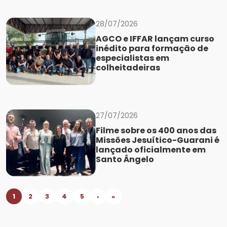
28/07/2026
AGCO e IFFAR lançam curso
inédito para formação de
especialistas em
colheitadeiras
27/07/2026
Filme sobre os 400 anos das
Missões Jesuítico-Guarani é
lançado oficialmente em
Santo Ângelo
1
2
3
4
5
›
»