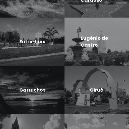
Cardoso
Eugênio de
Entre-Ijuís
Castro
Garruchos
Giruá