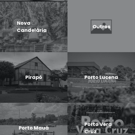
Nova
Outros
Candelária
Pirapó
Porto Lucena
Porto Vera
Porto Mauá
Cruz