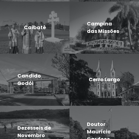
Campina
Caibaté
das Missões
Candido
Cerro Largo
Godói
Doutor
Dezesseis de
Maurício
Novembro