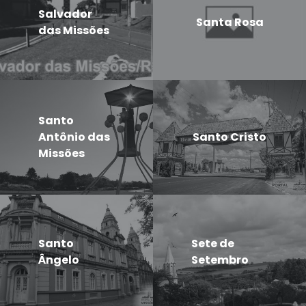
Salvador
Santa Rosa
das Missões
Santo
Antônio das
Santo Cristo
Missões
Santo
Sete de
Ângelo
Setembro