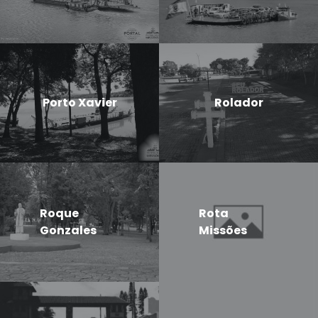
Porto Xavier
Rolador
Roque
Rota
Gonzales
Missões