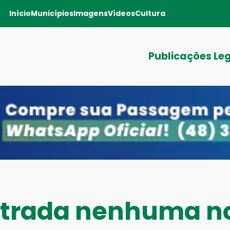
Início
Municípios
Imagens
Vídeos
Cultura
Publicações Le
ntrada nenhuma no