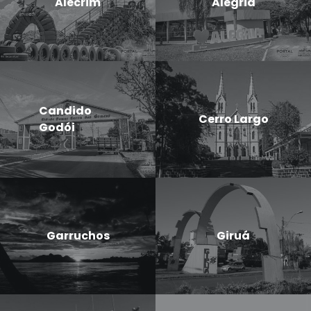
Alecrim
Alegria
Candido
Cerro Largo
Godói
Garruchos
Giruá