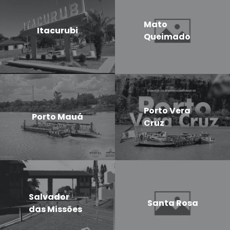
Mato
Itacurubi
Queimado
Porto Vera
Porto Mauá
Cruz
Salvador
Santa Rosa
das Missões