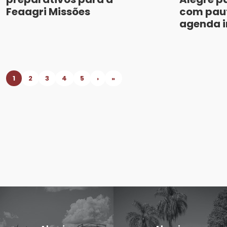
Feaagri Missões
com paut
agenda i
1
2
3
4
5
›
»