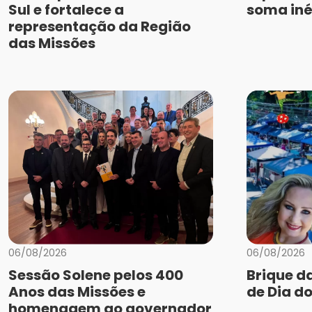
Sul e fortalece a
soma iné
representação da Região
das Missões
06/08/2026
06/08/2026
Sessão Solene pelos 400
Brique d
Anos das Missões e
de Dia do
homenagem ao governador