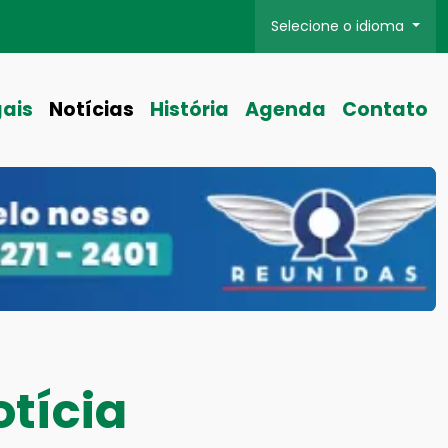
Selecione o idioma
gais
Notícias
História
Agenda
Contato
tícia