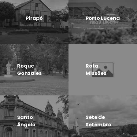
Pirapó
Porto Lucena
Roque
Rota
Gonzales
Missões
Santo
Sete de
Ângelo
Setembro