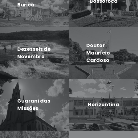
Bossoroca
Buricá
Doutor
Dezesseis de
Maurício
Novembro
Cardoso
Guarani das
Horizontina
Missões