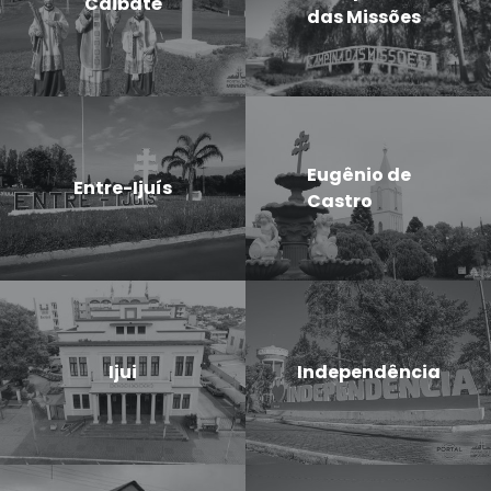
Caibaté
das Missões
Eugênio de
Entre-Ijuís
Castro
Ijui
Independência