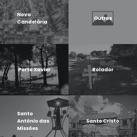
Nova
Outros
Candelária
Porto Xavier
Rolador
Santo
Antônio das
Santo Cristo
Missões