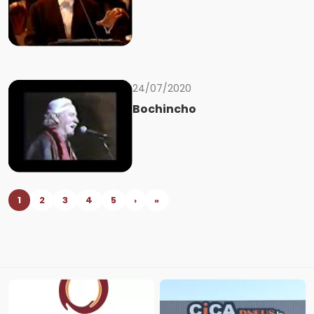
24/07/2020
Bochincho
1
2
3
4
5
›
»