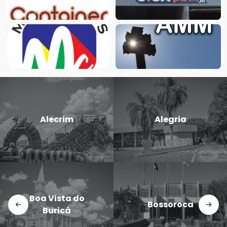
Candido
Alegria
Godói
Dezesseis de
Bossoroca
Novembro