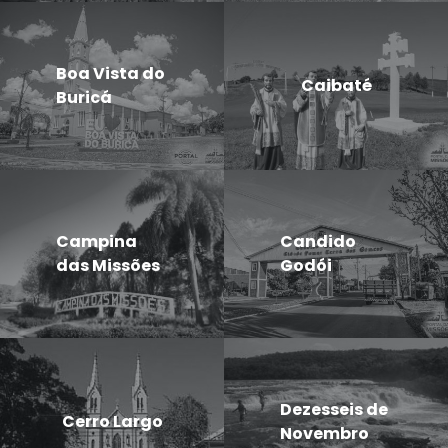
Boa Vista do
Caibaté
Buricá
Campina
Candido
das Missões
Godói
Dezesseis de
Cerro Largo
Novembro