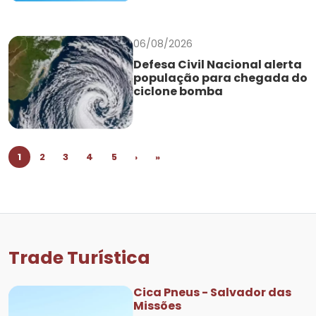
06/08/2026
Defesa Civil Nacional alerta
população para chegada do
ciclone bomba
1
2
3
4
5
›
»
Trade Turística
Cica Pneus - Salvador das
Missões