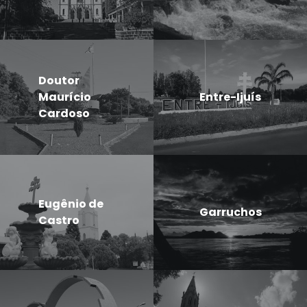
Doutor
Maurício
Entre-Ijuís
Cardoso
Eugênio de
Garruchos
Castro