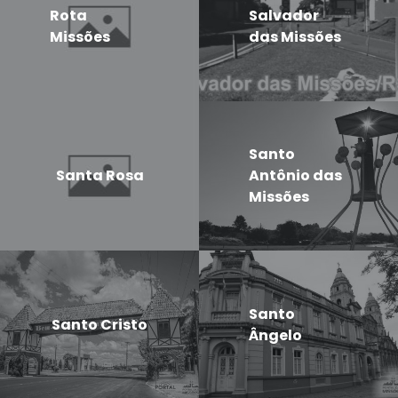
Rota
Salvador
Missões
das Missões
Santo
Santa Rosa
Antônio das
Missões
Santo
Santo Cristo
Ângelo