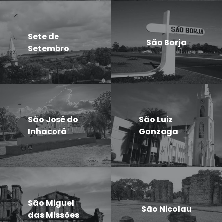
Sete de
São Borja
Setembro
São José do
São Luiz
Inhacorá
Gonzaga
São Miguel
São Nicolau
das Missões