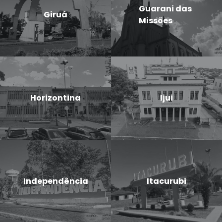
Guarani das
Giruá
Missões
Horizontina
Ijui
Independência
Itacurubi