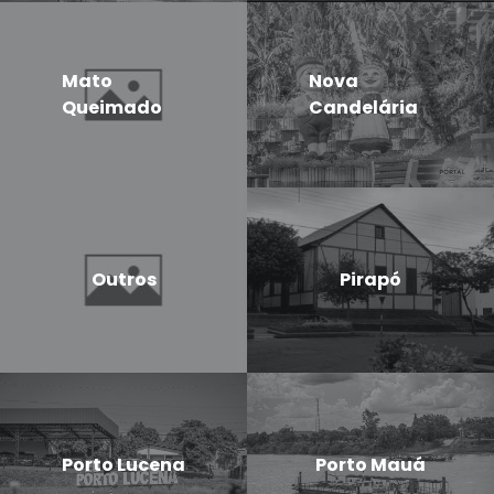
Mato
Nova
Queimado
Candelária
Outros
Pirapó
Porto Lucena
Porto Mauá