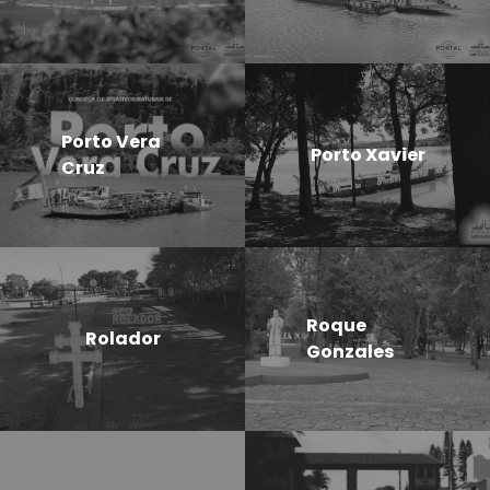
Porto Vera
Porto Xavier
Cruz
Roque
Rolador
Gonzales