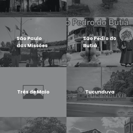
São Paulo
São Pedro do
das Missões
Butiá
Três de Maio
Tucunduva