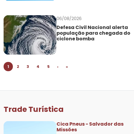
06/08/2026
Defesa Civil Nacional alerta
população para chegada do
ciclone bomba
1
2
3
4
5
›
»
Trade Turística
Cica Pneus - Salvador das
Missões