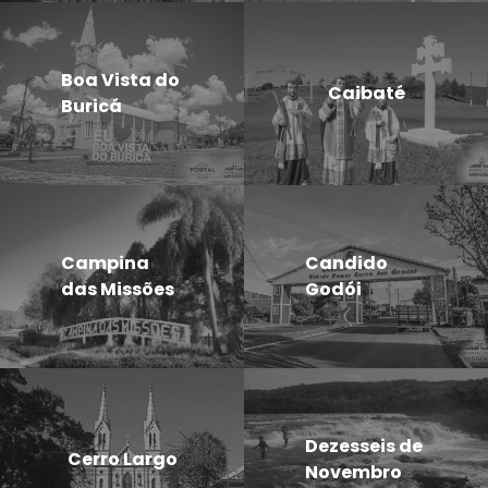
Boa Vista do
Caibaté
Buricá
Campina
Candido
das Missões
Godói
Dezesseis de
Cerro Largo
Novembro