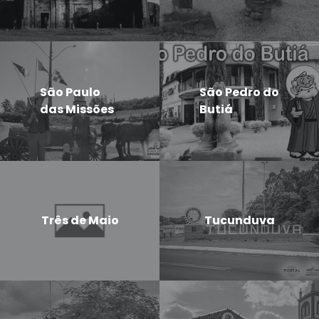
São Paulo
São Pedro do
das Missões
Butiá
Três de Maio
Tucunduva