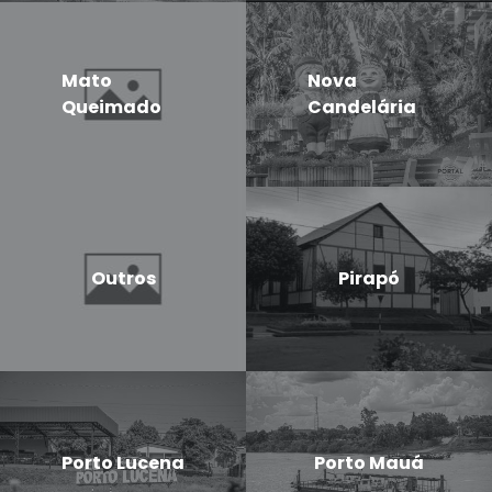
Mato
Nova
Queimado
Candelária
Outros
Pirapó
Porto Lucena
Porto Mauá