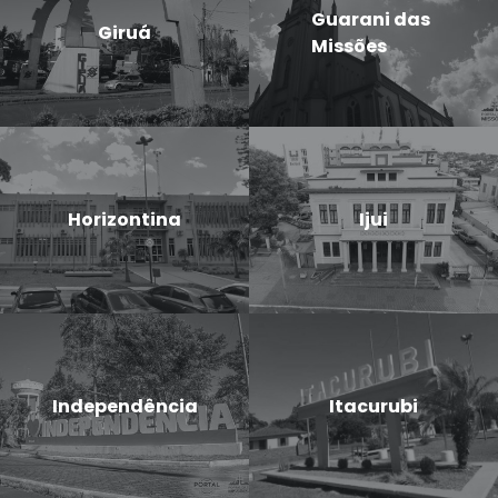
Guarani das
Giruá
Missões
Horizontina
Ijui
Independência
Itacurubi