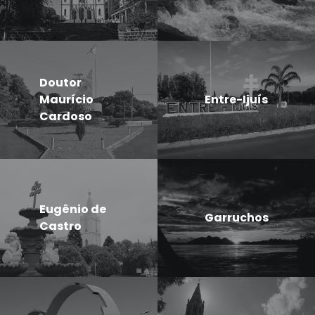
Doutor
Maurício
Entre-Ijuís
Cardoso
Eugênio de
Garruchos
Castro