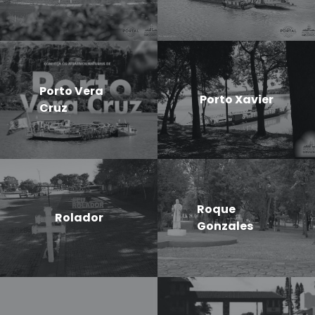
Porto Vera
Porto Xavier
Cruz
Roque
Rolador
Gonzales