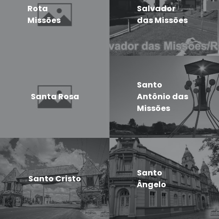
Rota
Salvador
Missões
das Missões
Santo
Santa Rosa
Antônio das
Missões
Santo
Santo Cristo
Ângelo