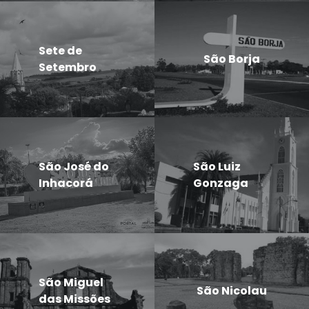
Sete de
São Borja
Setembro
São José do
São Luiz
Inhacorá
Gonzaga
São Miguel
São Nicolau
das Missões