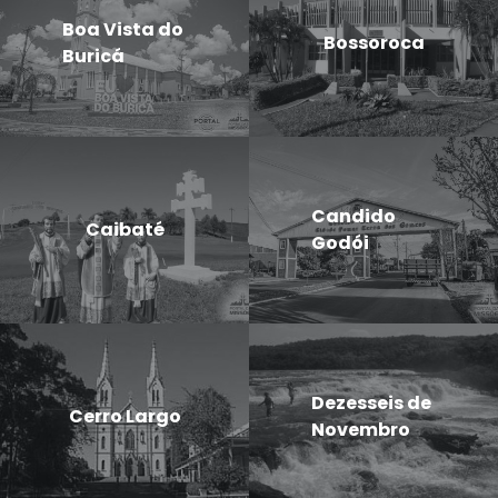
Boa Vista do
Bossoroca
Buricá
Candido
Caibaté
Godói
Dezesseis de
Cerro Largo
Novembro