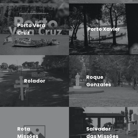
Porto Vera
Porto Xavier
Cruz
Roque
Rolador
Gonzales
Rota
Salvador
Missões
das Missões