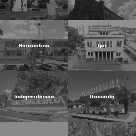
Horizontina
Ijui
Independência
Itacurubi