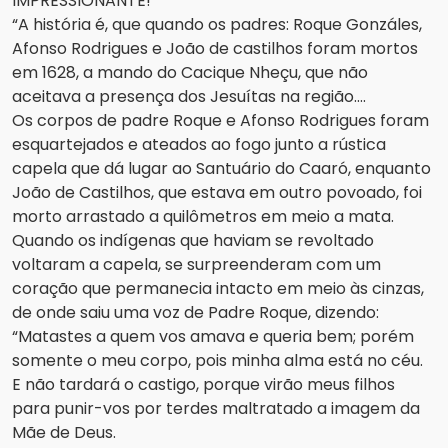
IMPRESSIONANTE!
“A história é, que quando os padres: Roque Gonzáles,
Afonso Rodrigues e João de castilhos foram mortos
em 1628, a mando do Cacique Nheçu, que não
aceitava a presença dos Jesuítas na região….
Os corpos de padre Roque e Afonso Rodrigues foram
esquartejados e ateados ao fogo junto a rústica
capela que dá lugar ao Santuário do Caaró, enquanto
João de Castilhos, que estava em outro povoado, foi
morto arrastado a quilômetros em meio a mata.
Quando os indígenas que haviam se revoltado
voltaram a capela, se surpreenderam com um
coração que permanecia intacto em meio às cinzas,
de onde saiu uma voz de Padre Roque, dizendo:
“Matastes a quem vos amava e queria bem; porém
somente o meu corpo, pois minha alma está no céu.
E não tardará o castigo, porque virão meus filhos
para punir-vos por terdes maltratado a imagem da
Mãe de Deus.