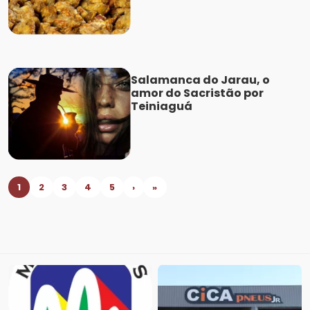
Salamanca do Jarau, o
amor do Sacristão por
Teiniaguá
1
2
3
4
5
›
»