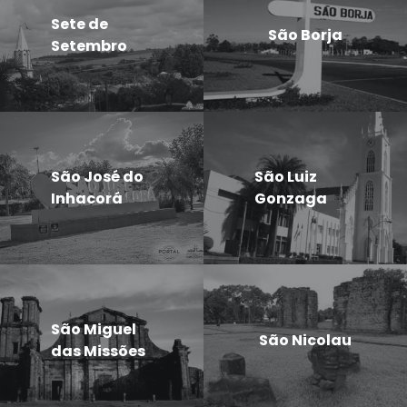
Sete de
São Borja
Setembro
São José do
São Luiz
Inhacorá
Gonzaga
São Miguel
São Nicolau
das Missões