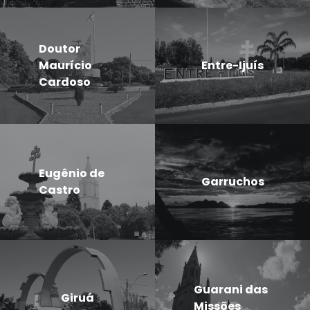
Doutor
Maurício
Entre-Ijuís
Cardoso
Eugênio de
Garruchos
Castro
Guarani das
Giruá
Missões