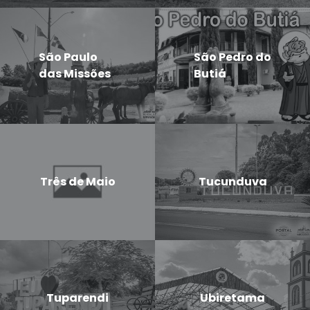
São Paulo
São Pedro do
das Missões
Butiá
Três de Maio
Tucunduva
Tuparendi
Ubiretama