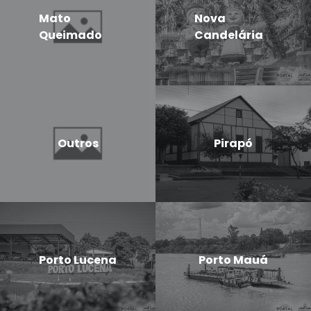
Mato
Nova
Queimado
Candelária
Outros
Pirapó
Porto Lucena
Porto Mauá