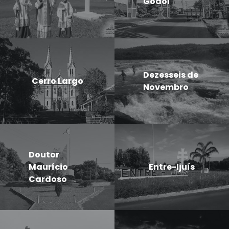
Godói
Dezesseis de
Cerro Largo
Novembro
Doutor
Maurício
Entre-Ijuís
Cardoso