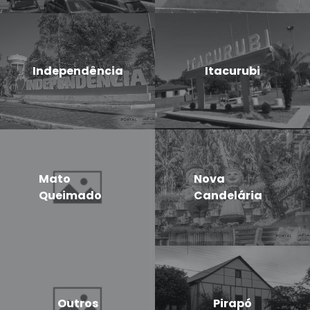
Independência
Itacurubi
Mato
Nova
Queimado
Candelária
Outros
Pirapó