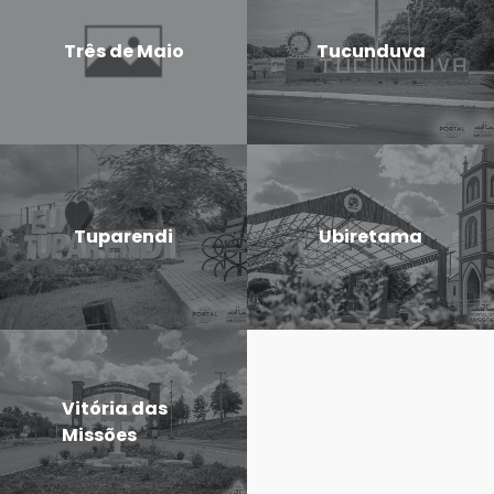
Três de Maio
Tucunduva
Tuparendi
Ubiretama
Vitória das
Missões