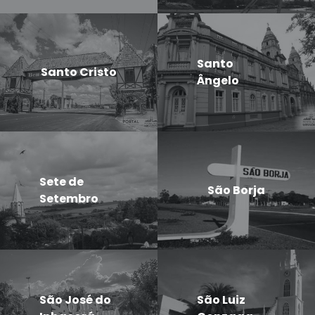
Santo
Santo Cristo
Ângelo
Sete de
São Borja
Setembro
São José do
São Luiz