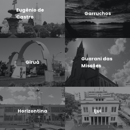
Eugênio de
Garruchos
Castro
Guarani das
Giruá
Missões
Horizontina
Ijui