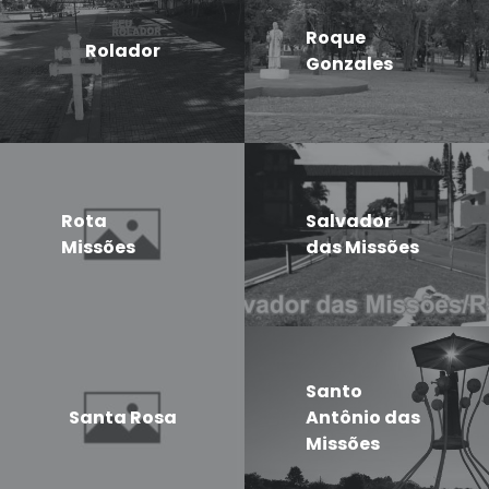
Roque
Rolador
Gonzales
Rota
Salvador
Missões
das Missões
Santo
Santa Rosa
Antônio das
Missões