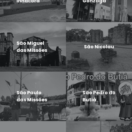
Inhacorá
Gonzaga
São Miguel
São Nicolau
das Missões
São Paulo
São Pedro do
das Missões
Butiá