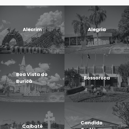
Alecrim
Alegria
Boa Vista do
Bossoroca
Buricá
Candido
Caibaté