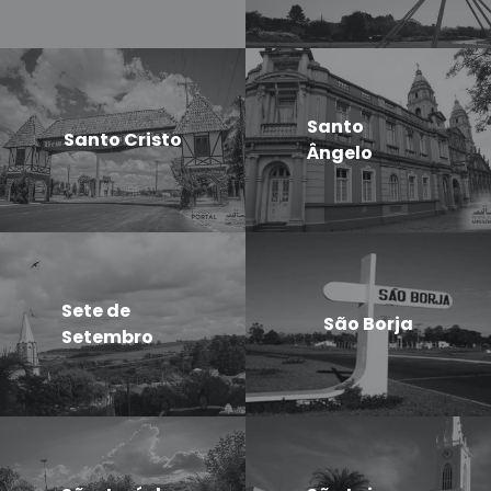
Santo
Santo Cristo
Ângelo
Sete de
São Borja
Setembro