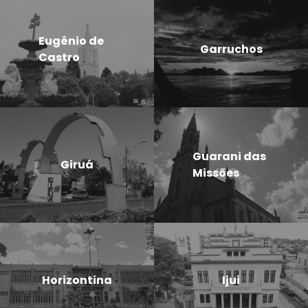
Eugênio de
Garruchos
Castro
Guarani das
Giruá
Missões
Horizontina
Ijui