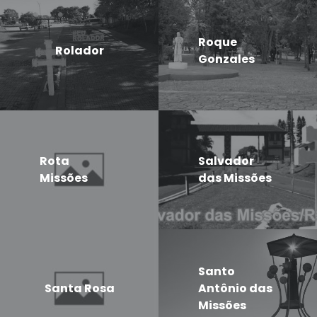
Roque
Rolador
Gonzales
Rota
Salvador
Missões
das Missões
Santo
Santa Rosa
Antônio das
Missões