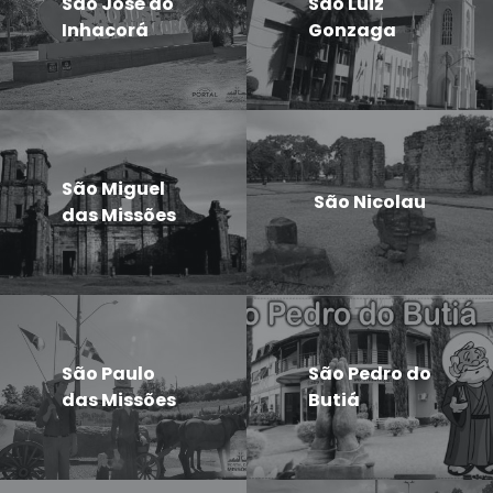
São José do
São Luiz
Inhacorá
Gonzaga
São Miguel
São Nicolau
das Missões
São Paulo
São Pedro do
das Missões
Butiá