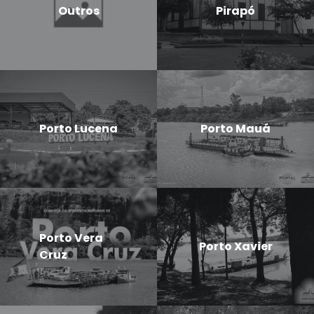
Outros
Pirapó
Porto Lucena
Porto Mauá
Porto Vera
Porto Xavier
Cruz