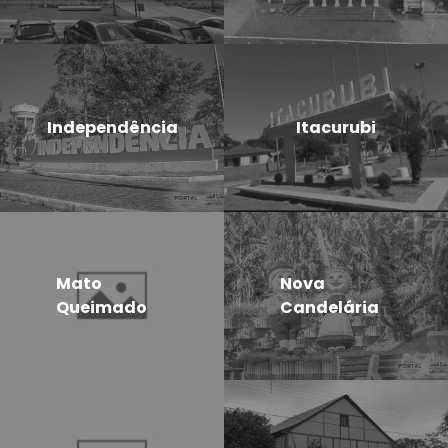
Independência
Itacurubi
Mato
Nova
Queimado
Candelária