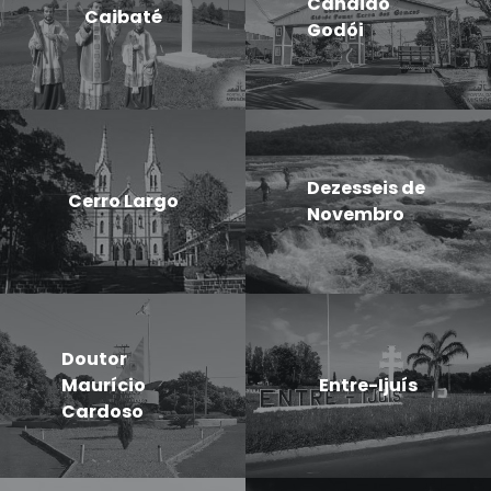
Candido
Caibaté
Godói
Dezesseis de
Cerro Largo
Novembro
Doutor
Maurício
Entre-Ijuís
Cardoso