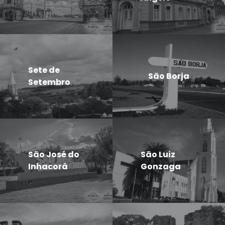
Sete de
São Borja
Setembro
São José do
São Luiz
Inhacorá
Gonzaga