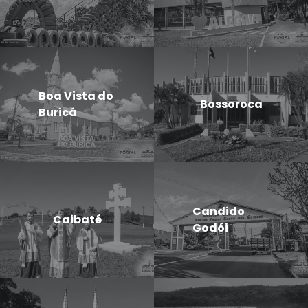
Boa Vista do
Bossoroca
Buricá
Candido
Caibaté
Godói