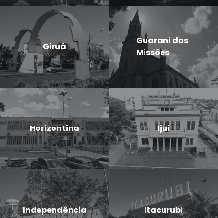
Guarani das
Giruá
Missões
Horizontina
Ijui
Independência
Itacurubi