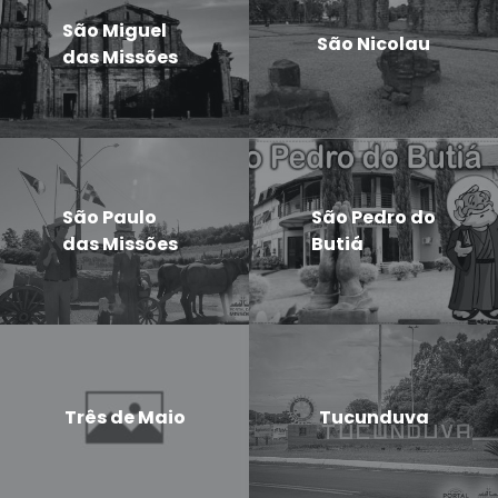
São Miguel
São Nicolau
das Missões
São Paulo
São Pedro do
das Missões
Butiá
Três de Maio
Tucunduva