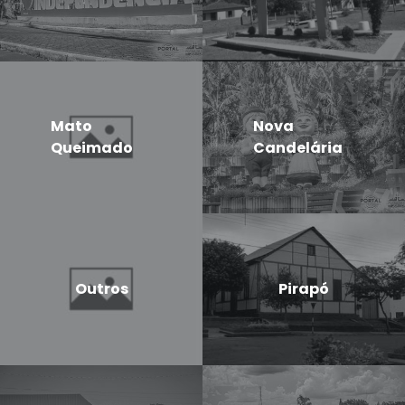
Mato
Nova
Queimado
Candelária
Outros
Pirapó