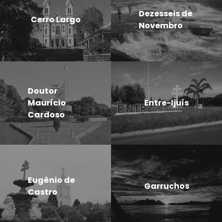
Dezesseis de
Cerro Largo
Novembro
Doutor
Maurício
Entre-Ijuís
Cardoso
Eugênio de
Garruchos
Castro