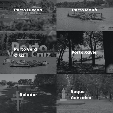
Porto Lucena
Porto Mauá
Porto Vera
Porto Xavier
Cruz
Roque
Rolador
Gonzales