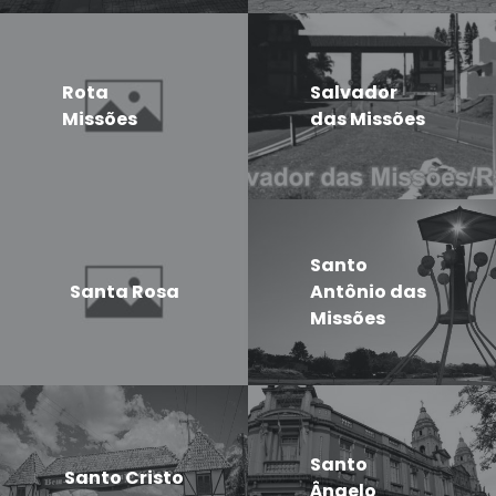
Rota
Salvador
Missões
das Missões
Santo
Santa Rosa
Antônio das
Missões
Santo
Santo Cristo
Ângelo