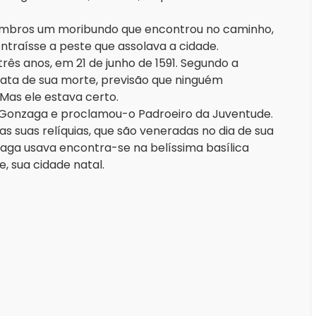
s ombros um moribundo que encontrou no caminho,
ntraísse a peste que assolava a cidade.
ês anos, em 21 de junho de 1591. Segundo a
 data de sua morte, previsão que ninguém
Mas ele estava certo.
íz Gonzaga e proclamou-o Padroeiro da Juventude.
as suas relíquias, que são veneradas no dia de sua
aga usava encontra-se na belíssima basílica
re, sua cidade natal.