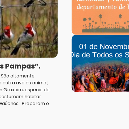
os Pampas”.
a. São altamente
 outra ave ou animal,
m Graxaim, espécie de
, costumam habitar
 Gaúchos. Preparam o