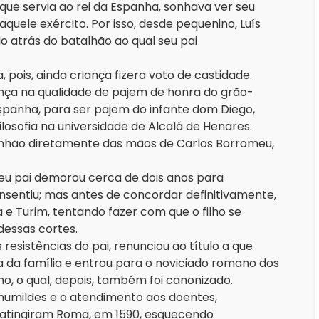
 que servia ao rei da Espanha, sonhava ver seu
daquele exército. Por isso, desde pequenino, Luís
o atrás do batalhão ao qual seu pai
, pois, ainda criança fizera voto de castidade.
ença na qualidade de pajem de honra do grão-
spanha, para ser pajem do infante dom Diego,
losofia na universidade de Alcalá de Henares.
nhão diretamente das mãos de Carlos Borromeu,
 seu pai demorou cerca de dois anos para
sentiu; mas antes de concordar definitivamente,
a e Turim, tentando fazer com que o filho se
dessas cortes.
resistências do pai, renunciou ao título a que
a da família e entrou para o noviciado romano dos
no, o qual, depois, também foi canonizado.
 humildes e o atendimento aos doentes,
 atingiram Roma, em 1590, esquecendo