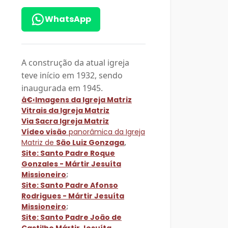
WhatsApp
A construção da atual igreja
teve início em 1932, sendo
inaugurada em 1945.
â€‹
Imagens da Igreja Matriz
Vitrais da Igreja Matriz
Via Sacra Igreja Matriz
Vídeo visão
panorâmica da Igreja
Matriz de
São Luiz Gonzaga
,
Site: Santo Padre Roque
Gonzales - Mártir Jesuíta
Missioneiro
;
Site: Santo Padre Afonso
Rodrigues - Mártir Jesuíta
Missioneiro
;
Site: Santo Padre João de