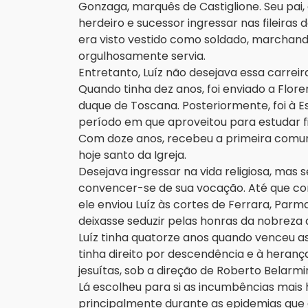
Gonzaga, marquês de Castiglione. Seu pai,
herdeiro e sucessor ingressar nas fileiras 
era visto vestido como soldado, marchand
orgulhosamente servia.
Entretanto, Luíz não desejava essa carreira
Quando tinha dez anos, foi enviado a Flor
duque de Toscana. Posteriormente, foi à E
período em que aproveitou para estudar fi
Com doze anos, recebeu a primeira comu
hoje santo da Igreja.
Desejava ingressar na vida religiosa, mas
convencer-se de sua vocação. Até que con
ele enviou Luíz às cortes de Ferrara, Parm
deixasse seduzir pelas honras da nobreza 
Luíz tinha quatorze anos quando venceu as 
tinha direito por descendência e à heranç
jesuítas, sob a direção de Roberto Belarmi
Lá escolheu para si as incumbências mais
principalmente durante as epidemias que