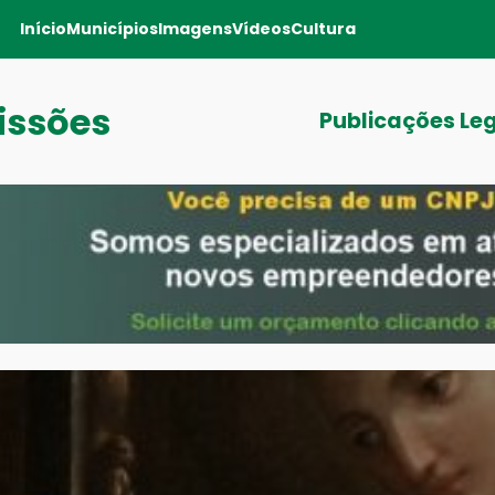
Início
Municípios
Imagens
Vídeos
Cultura
issões
Publicações Le