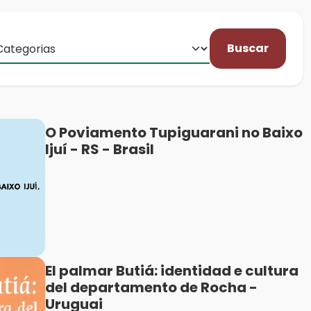
Buscar
O Poviamento Tupiguarani no Baixo
Ijuí - RS - Brasil
El palmar Butiá: identidad e cultura
del departamento de Rocha -
Uruguai