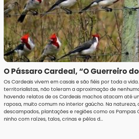
O Pássaro Cardeal, “O Guerreiro d
Os Cardeais vivem em casais e são fiéis por toda a vid
territorialistas, não toleram a aproximação de nenhuma
havendo relatos de os Cardeais machos atacam até u
raposa, muito comum no interior gaúcho. Na natureza
descampados, plantações e regiões como os Pampas
ninho com raízes, talos, crinas e pêlos d...