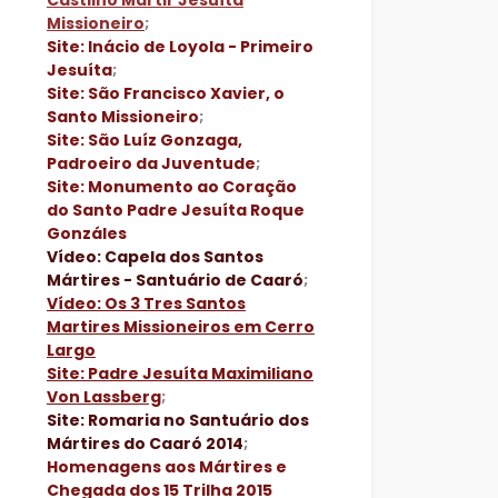
Castilho Mártir Jesuíta
Missioneiro
;
Site: Inácio de Loyola - Primeiro
Jesuíta
;
Site: São Francisco Xavier, o
Santo Missioneiro
;
Site: São Luíz Gonzaga,
Padroeiro da Juventude
;
Site: Monumento ao Coração
do Santo Padre Jesuíta Roque
Gonzáles
Vídeo: Capela dos Santos
Mártires - Santuário de Caaró
;
Vídeo: Os 3 Tres Santos
Martires Missioneiros em Cerro
Largo
Site: Padre Jesuíta Maximiliano
Von Lassberg
;
Site: Romaria no Santuário dos
Mártires do Caaró 2014
;
Homenagens aos Mártires e
Chegada dos 15 Trilha 2015