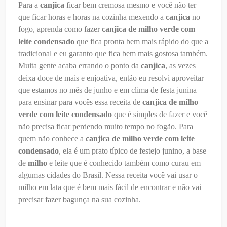
Para a
canjica
ficar bem cremosa mesmo e você não ter
que ficar horas e horas na cozinha mexendo a
canjica
no
fogo, aprenda como fazer
canjica de milho verde com
leite condensado
que fica pronta bem mais rápido do que a
tradicional e eu garanto que fica bem mais gostosa também.
Muita gente acaba errando o ponto da
canjica
, as vezes
deixa doce de mais e enjoativa, então eu resolvi aproveitar
que estamos no mês de junho e em clima de festa junina
para ensinar para vocês essa receita de
canjica de milho
verde com leite condensado
que é simples de fazer e você
não precisa ficar perdendo muito tempo no fogão. Para
quem não conhece a
canjica de milho verde com leite
condensado
, ela é um prato típico de festejo junino, a base
de
milho
e leite que é conhecido também como curau em
algumas cidades do Brasil. Nessa receita você vai usar o
milho em lata que é bem mais fácil de encontrar e não vai
precisar fazer bagunça na sua cozinha.