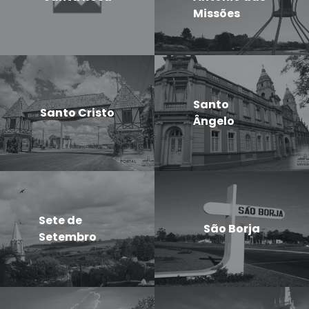
Missões
Santo
Santo Cristo
Ângelo
Sete de
São Borja
Setembro