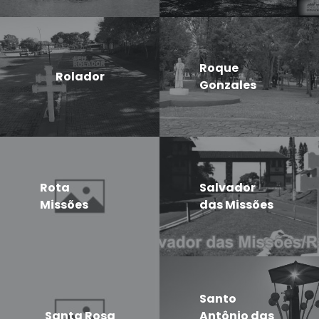
Roque
Rolador
Gonzales
Rota
Salvador
Missões
das Missões
Santo
Santa Rosa
Antônio das