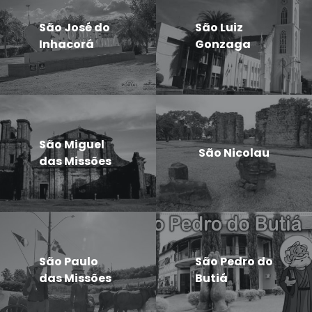
São José do
São Luiz
Inhacorá
Gonzaga
São Miguel
São Nicolau
das Missões
São Paulo
São Pedro do
das Missões
Butiá