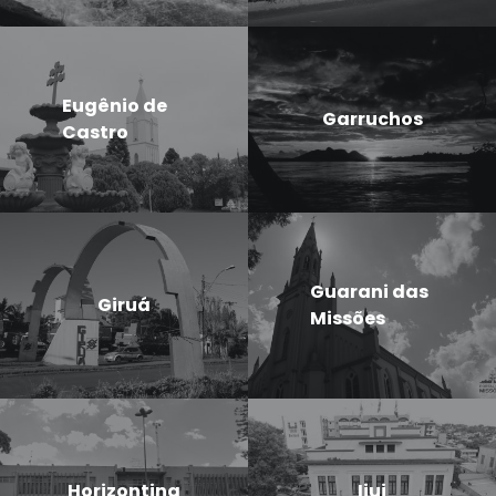
Eugênio de
Garruchos
Castro
Guarani das
Giruá
Missões
Horizontina
Ijui