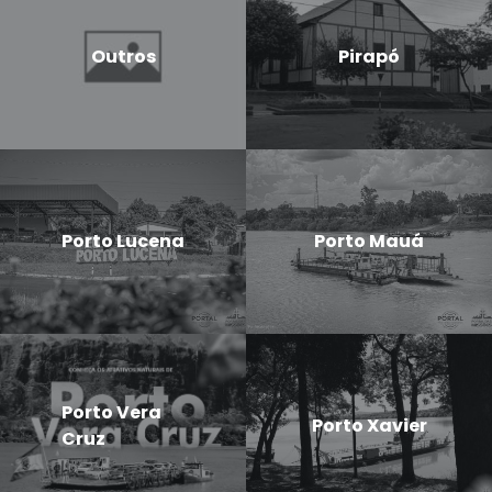
Outros
Pirapó
Porto Lucena
Porto Mauá
Porto Vera
Porto Xavier
Cruz