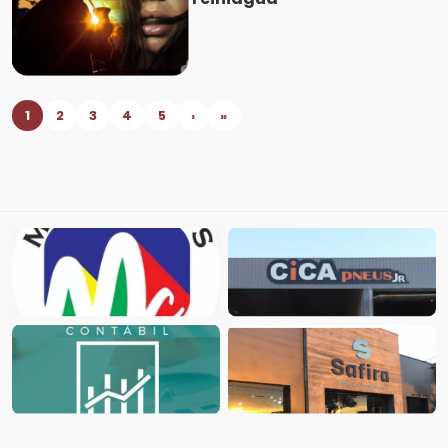
1
2
3
4
5
›
»