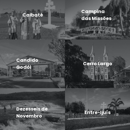
Campina
Caibaté
das Missões
Candido
Cerro Largo
Godói
Dezesseis de
Entre-Ijuís
Novembro