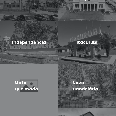
Independência
Itacurubi
Mato
Nova
Queimado
Candelária