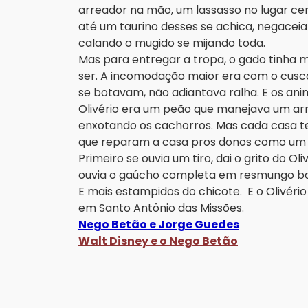
arreador na mão, um lassasso no lugar cert
até um taurino desses se achica, negaceia
calando o mugido se mijando toda.
Mas para entregar a tropa, o gado tinha mu
ser. A incomodação maior era com o cusca
se botavam, não adiantava ralha. E os ani
Olivério era um peão que manejava um ar
enxotando os cachorros. Mas cada casa te
que reparam a casa pros donos como um 
Primeiro se ouvia um tiro, dai o grito do Ol
ouvia o gaúcho completa em resmungo ba
E mais estampidos do chicote. E o Olivéri
em Santo Antônio das Missões.
Nego Betão e Jorge Guedes
Walt Disney e o
Nego Betão