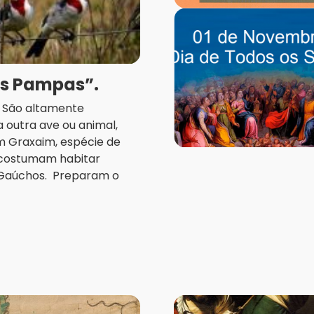
os Pampas”.
a. São altamente
 outra ave ou animal,
m Graxaim, espécie de
, costumam habitar
 Gaúchos. Preparam o