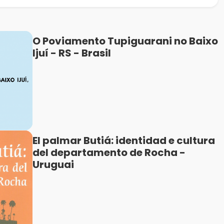
O Poviamento Tupiguarani no Baixo
Ijuí - RS - Brasil
El palmar Butiá: identidad e cultura
del departamento de Rocha -
Uruguai