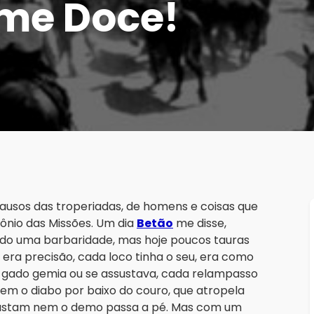
ome Doce!
usos das troperiadas, de homens e coisas que
ônio das Missões. Um dia
Betão
me disse,
ado uma barbaridade, mas hoje poucos tauras
era precisão, cada loco tinha o seu, era como
o gado gemia ou se assustava, cada relampasso
tem o diabo por baixo do couro, que atropela
pastam nem o demo passa a pé. Mas com um