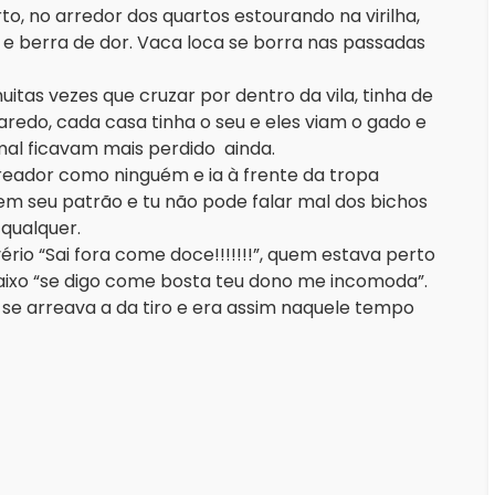
o, no arredor dos quartos estourando na virilha,
 e berra de dor. Vaca loca se borra nas passadas
itas vezes que cruzar por dentro da vila, tinha de
redo, cada casa tinha o seu e eles viam o gado e
mal ficavam mais perdido ainda.
reador como ninguém e ia à frente da tropa
m seu patrão e tu não pode falar mal dos bichos
qualquer.
ivério “Sai fora come doce!!!!!!!”, quem estava perto
ixo “se digo come bosta teu dono me incomoda”.
o se arreava a da tiro e era assim naquele tempo