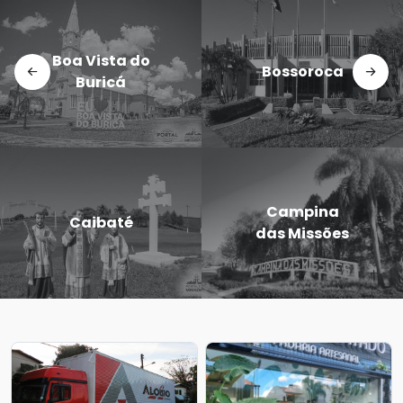
Boa Vista do
Bossoroca
Buricá
Campina
Caibaté
das Missões