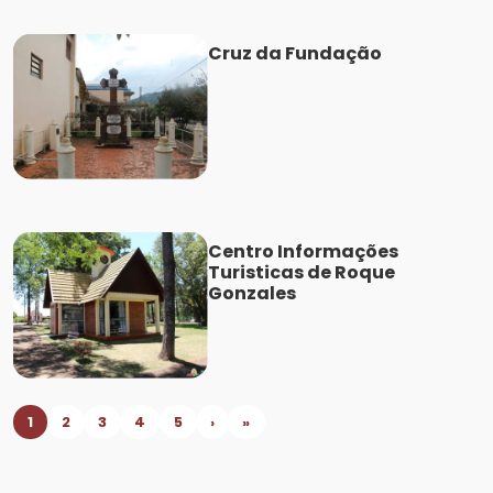
Cruz da Fundação
Centro Informações
Turisticas de Roque
Gonzales
1
2
3
4
5
›
»