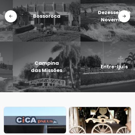
Doutor
Dezesseis de
Maurício
Novembro
Cardoso
Eugênio de
Entre-Ijuís
Castro