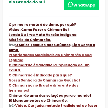
Rio Grande do Sul.
WhatsApp
O primeiro mate é do dono, por quê?
Vídeo: Como Fazer o Chimarrão!
Lenda Da Erva Mate Versão Indígena
,
Mistério do Chimarrão.
â€‹
O Maior Tesouro dos Gaúchos, Liga Corpo e
Alma.
Propriedades Medicinais do Chimarrão e sua
Espuma
O Chimarrão é Saudável a Explicação de um
Taura.
O Chimarrão é Indicado para que?
Nossa Senhora do Chimarrão Gaúcho!
O Chimarrão no Brasil é diferente dos
hermanos!
Chimarrão uma das soluções para o mundo!
10 Mandamentos do Chimarrão
,
â€‹
Vídeo: Carijada, método tradicional de fazer