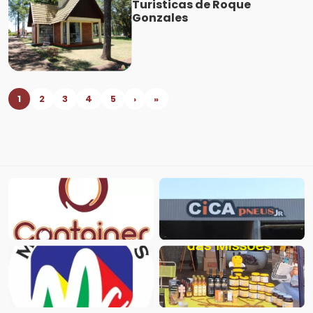
Turisticas de Roque
Gonzales
1
2
3
4
5
›
»