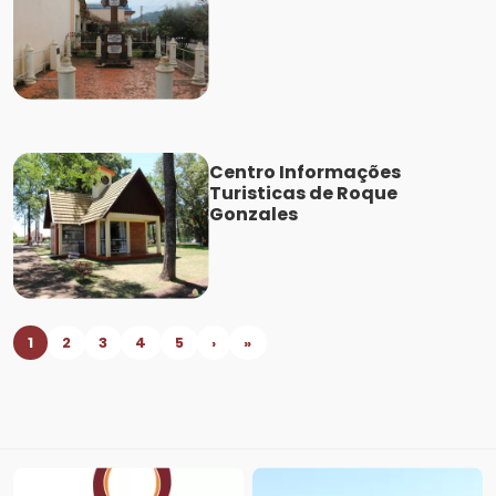
Centro Informações
Turisticas de Roque
Gonzales
1
2
3
4
5
›
»