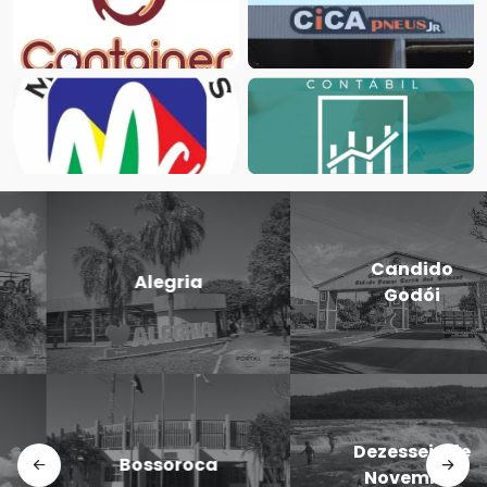
Candido
Cerro Largo
Godói
Doutor
Dezesseis de
Maurício
Novembro